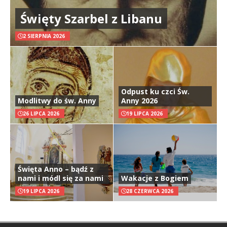
Święty Szarbel z Libanu
2 SIERPNIA 2026
Odpust ku czci Św.
Modlitwy do św. Anny
Anny 2026
26 LIPCA 2026
19 LIPCA 2026
Święta Anno – bądź z
nami i módl się za nami
Wakacje z Bogiem
19 LIPCA 2026
28 CZERWCA 2026