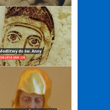
Modlitwy do św. Anny
26 LIPCA 2026
0