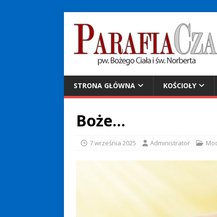
STRONA GŁÓWNA
KOŚCIOŁY
Boże…
7 września 2025
Administrator
Mod