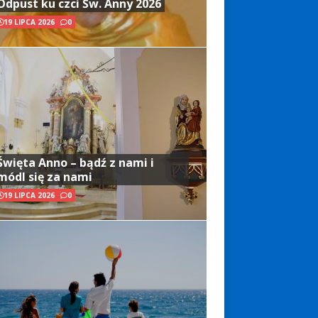
Odpust ku czci Św. Anny 2026
19 LIPCA 2026
0
Święta Anno – bądź z nami i
módl się za nami
19 LIPCA 2026
0