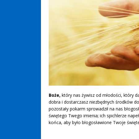
Boże,
który nas żywisz od młodości, który d
dobra i dostarczasz niezbędnych środków do ż
pozostały pokarm sprowadził na nas błogosł
świętego Twego imienia; ich spichlerze nap
końca, aby było błogosławione Twoje święte 