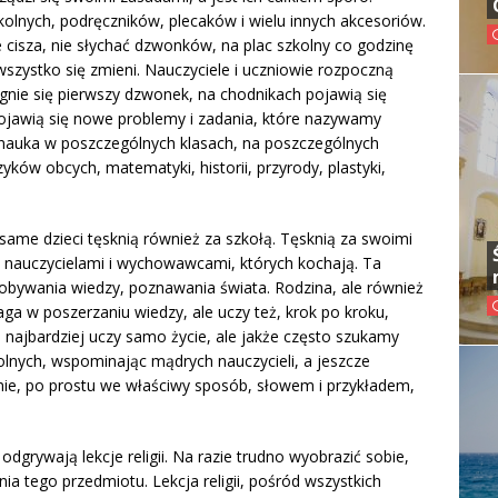
lnych, podręczników, plecaków i wielu innych akcesoriów.
e cisza, nie słychać dzwonków, na plac szkolny co godzinę
 wszystko się zmieni. Nauczyciele i uczniowie rozpoczną
gnie się pierwszy dzwonek, na chodnikach pojawią się
 Pojawią się nowe problemy i zadania, które nazywamy
 nauka w poszczególnych klasach, na poszczególnych
ków obcych, matematyki, historii, przyrody, plastyki,
 same dzieci tęsknią również za szkołą. Tęsknią za swoimi
mi nauczycielami i wychowawcami, których kochają. Ta
dobywania wiedzy, poznawania świata. Rodzina, ale również
ga w poszerzaniu wiedzy, ale uczy też, krok po kroku,
 najbardziej uczy samo życie, ale jakże często szukamy
lnych, wspominając mądrych nauczycieli, a jeszcze
ądnie, po prostu we właściwy sposób, słowem i przykładem,
dgrywają lekcje religii. Na razie trudno wyobrazić sobie,
a tego przedmiotu. Lekcja religii, pośród wszystkich