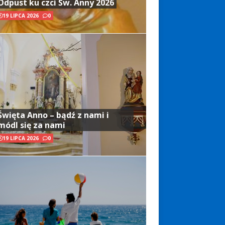
Odpust ku czci Św. Anny 2026
19 LIPCA 2026
0
Święta Anno – bądź z nami i
módl się za nami
19 LIPCA 2026
0