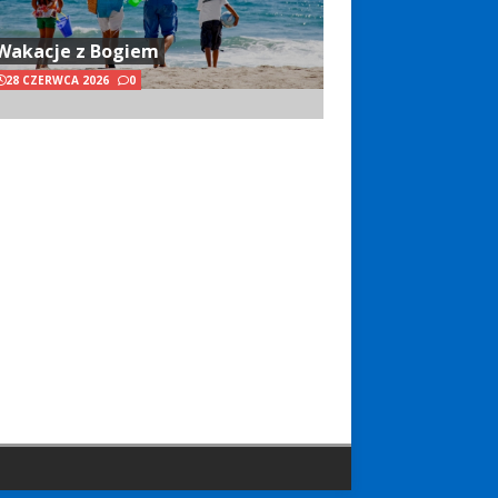
Wakacje z Bogiem
28 CZERWCA 2026
0