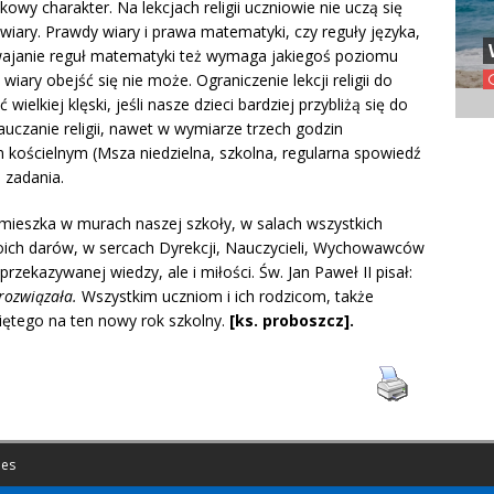
wy charakter. Na lekcjach religii uczniowie nie uczą się
wiary. Prawdy wiary i prawa matematyki, czy reguły języka,
swajanie reguł matematyki też wymaga jakiegoś poziomu
ary obejść się nie może. Ograniczenie lekcji religii do
elkiej klęski, jeśli nasze dzieci bardziej przybliżą się do
czanie religii, nawet w wymiarze trzech godzin
m kościelnym (Msza niedzielna, szkolna, regularna spowiedź
 zadania.
mieszka w murach naszej szkoły, w salach wszystkich
woich darów, w sercach Dyrekcji, Nauczycieli, Wychowawców
zekazywanej wiedzy, ale i miłości. Św. Jan Paweł II pisał:
 rozwiązała.
Wszystkim uczniom i ich rodzicom, także
iętego na ten nowy rok szkolny.
[ks. proboszcz].
es