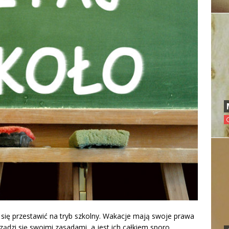
ię przestawić na tryb szkolny. Wakacje mają swoje prawa
rządzi się swoimi zasadami, a jest ich całkiem sporo.