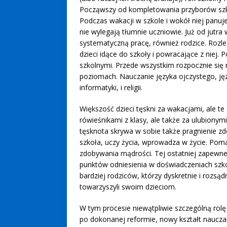
Począwszy od kompletowania przyborów szko
Podczas wakacji w szkole i wokół niej panuj
nie wylegają tłumnie uczniowie. Już od jutra
systematyczną pracę, również rodzice. Rozle
dzieci idące do szkoły i powracające z niej.
szkolnymi. Przede wszystkim rozpocznie się
poziomach. Nauczanie języka ojczystego, języ
informatyki, i religii.
Większość dzieci tęskni za wakacjami, ale te
rówieśnikami z klasy, ale także za ulubiony
tęsknota skrywa w sobie także pragnienie z
szkoła, uczy życia, wprowadza w życie. Poma
zdobywania mądrości. Tej ostatniej zapewne
punktów odniesienia w doświadczeniach szko
bardziej rodziców, którzy dyskretnie i rozs
towarzyszyli swoim dzieciom.
W tym procesie niewątpliwie szczególną rolę o
po dokonanej reformie, nowy kształt nauczani