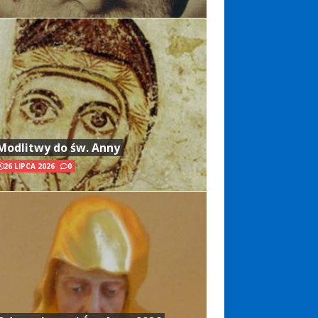
Modlitwy do św. Anny
26 LIPCA 2026
0