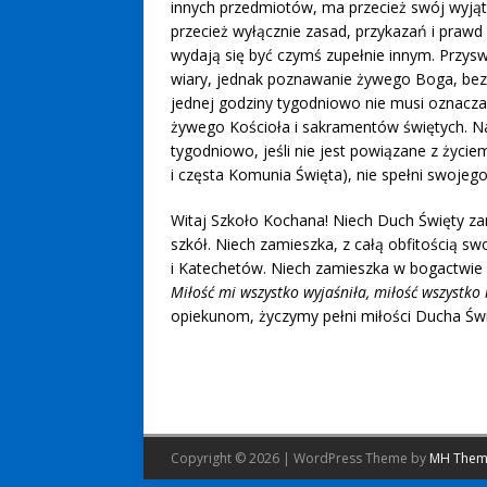
innych przedmiotów, ma przecież swój wyjątko
przecież wyłącznie zasad, przykazań i prawd 
wydają się być czymś zupełnie innym. Przy
wiary, jednak poznawanie żywego Boga, bez wi
jednej godziny tygodniowo nie musi oznaczać wi
żywego Kościoła i sakramentów świętych. Nau
tygodniowo, jeśli nie jest powiązane z życie
i częsta Komunia Święta), nie spełni swojego
Witaj Szkoło Kochana! Niech Duch Święty za
szkół. Niech zamieszka, z całą obfitością s
i Katechetów. Niech zamieszka w bogactwie pr
Miłość mi wszystko wyjaśniła, miłość wszystko
opiekunom, życzymy pełni miłości Ducha Św
Copyright © 2026 | WordPress Theme by
MH Them