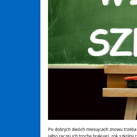
Po dobrych dwóch miesiącach znowu trzeba s
(albo raczej ich trochę brakuje), rok szkolny 