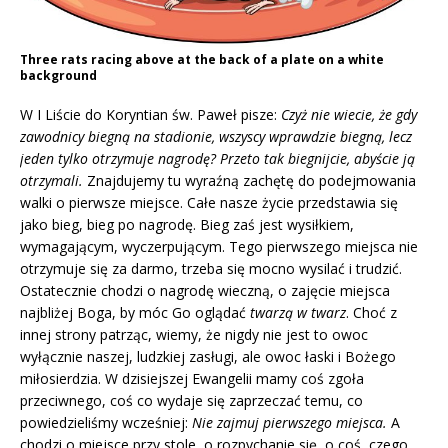
Three rats racing above at the back of a plate on a white
background
W I Liście do Koryntian św. Paweł pisze:
Czyż nie wiecie, że gdy
zawodnicy biegną na stadionie, wszyscy wprawdzie biegną, lecz
jeden tylko otrzymuje nagrodę? Przeto tak biegnijcie, abyście ją
otrzymali.
Znajdujemy tu wyraźną zachętę do podejmowania
walki o pierwsze miejsce. Całe nasze życie przedstawia się
jako bieg, bieg po nagrodę. Bieg zaś jest wysiłkiem,
wymagającym, wyczerpującym. Tego pierwszego miejsca nie
otrzymuje się za darmo, trzeba się mocno wysilać i trudzić.
Ostatecznie chodzi o nagrodę wieczną, o zajęcie miejsca
najbliżej Boga, by móc Go oglądać
twarzą w twarz
. Choć z
innej strony patrząc, wiemy, że nigdy nie jest to owoc
wyłącznie naszej, ludzkiej zasługi, ale owoc łaski i Bożego
miłosierdzia. W dzisiejszej Ewangelii mamy coś zgoła
przeciwnego, coś co wydaje się zaprzeczać temu, co
powiedzieliśmy wcześniej:
Nie zajmuj pierwszego miejsca.
A
chodzi o miejsce przy stole, o rozpychanie się, o coś, czego