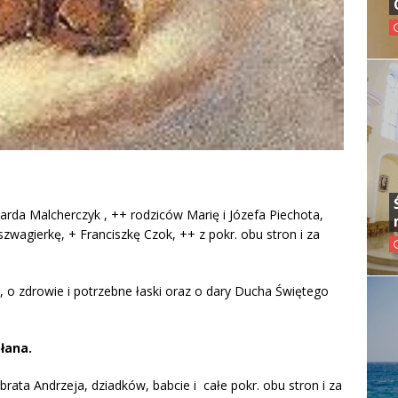
rda Malcherczyk , ++ rodziców Marię i Józefa Piechota,
zwagierkę, + Franciszkę Czok, ++ z pokr. obu stron i za
in, o zdrowie i potrzebne łaski oraz o dary Ducha Świętego
płana.
brata Andrzeja, dziadków, babcie i całe pokr. obu stron i za