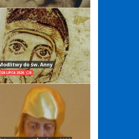
Modlitwy do św. Anny
26 LIPCA 2026
0