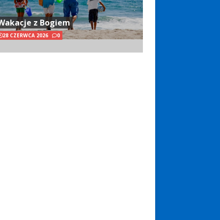
Wakacje z Bogiem
28 CZERWCA 2026
0