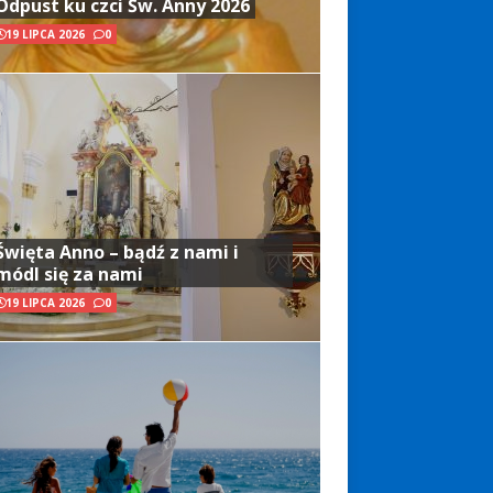
Odpust ku czci Św. Anny 2026
19 LIPCA 2026
0
Święta Anno – bądź z nami i
módl się za nami
19 LIPCA 2026
0