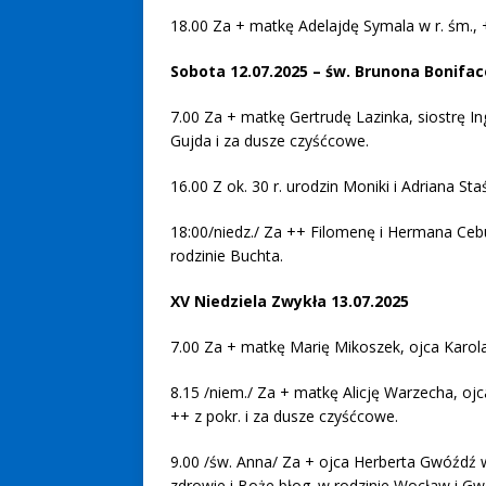
18.00 Za + matkę Adelajdę Symala w r. śm., 
Sobota 12.07.2025 – św. Brunona Bonifac
7.00 Za + matkę Gertrudę Lazinka, siostrę Ing
Gujda i za dusze czyśćcowe.
16.00 Z ok. 30 r. urodzin Moniki i Adriana Sta
18:00/niedz./ Za ++ Filomenę i Hermana Ceb
rodzinie Buchta.
XV Niedziela Zwykła 13.07.2025
7.00 Za + matkę Marię Mikoszek, ojca Karola
8.15 /niem./ Za + matkę Alicję Warzecha, ojca
++ z pokr. i za dusze czyśćcowe.
9.00 /św. Anna/ Za + ojca Herberta Gwóźdź w
zdrowie i Boże błog. w rodzinie Wocław i Gw