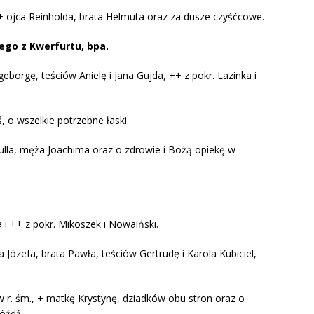
+ ojca Reinholda, brata Helmuta oraz za dusze czyśćcowe.
ego z Kwerfurtu, bpa.
eborgę, teściów Anielę i Jana Gujda, ++ z pokr. Lazinka i
ś, o wszelkie potrzebne łaski.
ulla, męża Joachima oraz o zdrowie i Bożą opiekę w
 i ++ z pokr. Mikoszek i Nowaiński.
 Józefa, brata Pawła, teściów Gertrudę i Karola Kubiciel,
 r. śm., + matkę Krystynę, dziadków obu stron oraz o
óźdź.