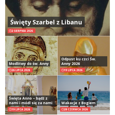
Święty Szarbel z Libanu
2 SIERPNIA 2026
Odpust ku czci Św.
Modlitwy do św. Anny
Anny 2026
26 LIPCA 2026
19 LIPCA 2026
Święta Anno – bądź z
nami i módl się za nami
Wakacje z Bogiem
19 LIPCA 2026
28 CZERWCA 2026