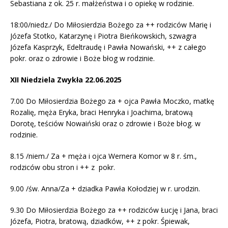
Sebastiana z ok. 25 r. małżeństwa i o opiekę w rodzinie.
18:00/niedz./ Do Miłosierdzia Bożego za ++ rodziców Marię i
Józefa Stotko, Katarzynę i Piotra Bieńkowskich, szwagra
Józefa Kasprzyk, Edeltraudę i Pawła Nowański, ++ z całego
pokr. oraz o zdrowie i Boże błog w rodzinie.
XII Niedziela Zwykła 22.06.2025
7.00 Do Miłosierdzia Bożego za + ojca Pawła Moczko, matkę
Rozalię, męża Eryka, braci Henryka i Joachima, bratową
Dorotę, teściów Nowaiński oraz o zdrowie i Boże błog. w
rodzinie.
8.15 /niem./ Za + męża i ojca Wernera Komor w 8 r. śm.,
rodziców obu stron i ++ z pokr.
9.00 /św. Anna/Za + dziadka Pawła Kołodziej w r. urodzin.
9.30 Do Miłosierdzia Bożego za ++ rodziców Łucję i Jana, braci
Józefa, Piotra, bratową, dziadków, ++ z pokr. Śpiewak,