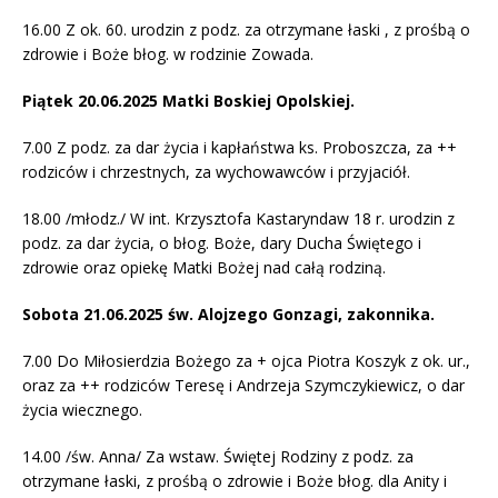
16.00 Z ok. 60. urodzin z podz. za otrzymane łaski , z prośbą o
zdrowie i Boże błog. w rodzinie Zowada.
Piątek 20.06.2025 Matki Boskiej Opolskiej.
7.00 Z podz. za dar życia i kapłaństwa ks. Proboszcza, za ++
rodziców i chrzestnych, za wychowawców i przyjaciół.
18.00 /młodz./ W int. Krzysztofa Kastaryndaw 18 r. urodzin z
podz. za dar życia, o błog. Boże, dary Ducha Świętego i
zdrowie oraz opiekę Matki Bożej nad całą rodziną.
Sobota 21.06.2025 św. Alojzego Gonzagi, zakonnika.
7.00 Do Miłosierdzia Bożego za + ojca Piotra Koszyk z ok. ur.,
oraz za ++ rodziców Teresę i Andrzeja Szymczykiewicz, o dar
życia wiecznego.
14.00 /św. Anna/ Za wstaw. Świętej Rodziny z podz. za
otrzymane łaski, z prośbą o zdrowie i Boże błog. dla Anity i