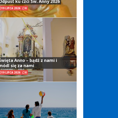
Odpust ku czci Św. Anny 2026
19 LIPCA 2026
0
Święta Anno – bądź z nami i
módl się za nami
19 LIPCA 2026
0