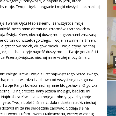
e wzgardy i zelżywości, o najmilszy Jezu, które
chy moje. Twoje ciężkie urąganie i męki niesłychane, niechaj
daję Twemu Ojcu Niebieskiemu, za wszystkie moje
 miłość, niech mnie obroni od sztormów szatańskich w
woja Święta Krew, niechaj duszę moją grzechami zmazaną
e obroni od wszelkiego złego. Twoje niewinne na śmierć
nie grzechów moich, długów moich. Twoje czyny, niechaj
ść, niechaj okryje nagość duszy mojej. Twoje gorzkości i
erce Przenajświętsze, niechaj mnie w złej mocy śmierci
nie całego. Krew Twoja z Przenajświętszego Serca Twego,
haj mnie utwierdza i zachowa od wszystkiego złego na
te, Twoje Rany i boleści niechaj mnie błogosławią. O gorzka
cznej. O najdroższe Rany Jezusa mojego, bądźcie mi
O Najdroższa Krwi Jezusa mojego, obmyj grzechy moje
ste, Twoja boleść, śmierć, dobre dzieła i nauki, niechaj
 dozwól mi za nie serdecznie żałować. Oddaję się na
rcu Twemu i ufam Twemu Miłosierdziu, wierzę w zasługi