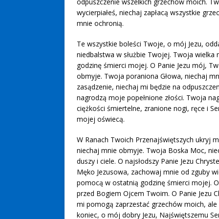
odpuszczenie wszelkich grzechów moich. Twoj
wycierpiałeś, niechaj zapłacą wszystkie grze
mnie ochronią.
Te wszystkie boleści Twoje, o mój Jezu, od
niedbalstwa w służbie Twojej. Twoja wielka
godzinę śmierci mojej. O Panie Jezu mój, T
obmyje. Twoja poraniona Głowa, niechaj mni
zasądzenie, niechaj mi będzie na odpuszcze
nagrodzą moje popełnione złości. Twoja nago
ciężkości śmiertelne, zranione nogi, ręce i S
mojej oświecą.
W Ranach Twoich Przenajświętszych ukryj m
niechaj mnie obmyje. Twoja Boska Moc, niec
duszy i ciele. O najsłodszy Panie Jezu Chrys
Męko Jezusowa, zachowaj mnie od zguby wie
pomocą w ostatnią godzinę śmierci mojej. 
przed Bogiem Ojcem Twoim. O Panie Jezu Chry
mi pomogą zaprzestać grzechów moich, ale i
koniec, o mój dobry Jezu, Najświętszemu Se