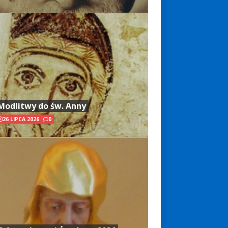
Modlitwy do św. Anny
26 LIPCA 2026
0