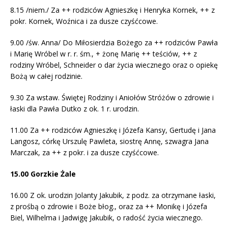
8.15 /niem./ Za ++ rodziców Agnieszkę i Henryka Kornek, ++ z
pokr. Kornek, Woźnica i za dusze czyśćcowe.
9.00 /św. Anna/ Do Miłosierdzia Bożego za ++ rodziców Pawła
i Marię Wróbel w r. r. śm., + żonę Marię ++ teściów, ++ z
rodziny Wróbel, Schneider o dar życia wiecznego oraz o opiekę
Bożą w całej rodzinie.
9.30 Za wstaw. Świętej Rodziny i Aniołów Stróżów o zdrowie i
łaski dla Pawła Dutko z ok. 1 r. urodzin.
11.00 Za ++ rodziców Agnieszkę i Józefa Kansy, Gertudę i Jana
Langosz, córkę Urszulę Pawleta, siostrę Annę, szwagra Jana
Marczak, za ++ z pokr. i za dusze czyśćcowe.
15.00
Gorzkie Żale
16.00 Z ok. urodzin Jolanty Jakubik, z podz. za otrzymane łaski,
z prośbą o zdrowie i Boże błog., oraz za ++ Monikę i Józefa
Biel, Wilhelma i Jadwigę Jakubik, o radość życia wiecznego.