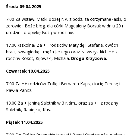
Środa 09.04.2025
7.00 Za wstaw. Matki Bożej NP. z podz. za otrzymane łaski, o
zdrowie i Boże błog. dla córki Magdaleny Borsuk w dniu 20 r.
urodzin i o opiekę Bożą w rodzinie.
17.00 /szkolna/ Za ++ rodziców Matyldę i Stefana, dwóch
braci, szwagierkę , męża Jerzego oraz za wszystkich ++ z
rodziny Kokot, Kijowski, Michala.
Droga Krzyżowa.
Czwartek 10.04.2025
7.00 Za ++ rodziców Zofię i Bernarda Kaps, ciocię Teresę i
Pawła Panitz.
18.00 Za + Janinę Saletnik w 3 r. śm., oraz za ++ z rodziny
Saletnik, Rapiejko, Kus.
Piątek 11.04.2025
7.00 Do Trójcy Przenajświętszej i Bożej Opatrzności o błog. i