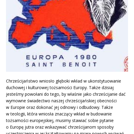
Chrześcijaństwo wniosło głęboki wkład w ukonstytuowanie
duchowej i kulturowej tożsamości Europy. Także dzisiaj
jesteśmy powołani do tego, by właśnie jako chrześcijanie dać
wymowne świadectwo naszej chrześcijańskiej obecności
w Europie oraz dokonać jej odnowy i odbudowy. Także
w teologii, która wniosła znaczący wkład w budowanie
tożsamości europejskiej, musimy stawiać sobie pytanie
o Europę jutra oraz wskazywać chrześcijanom sposoby
uczestniczenia w jej kształtowaniu na miarę nowych wyzwań.