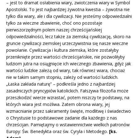
– jest to dramat osłabienia wiary, zwiotczenia wiary w Symbol
Apostolski. To jest najbardziej żywotna kwestia – żywotna nie
tylko dla wiary, ale i dla cywilizacji. Nie jesteśmy odpowiedzialni
tylko za wieczne zbawienie, choć ono pozostaje
pierwszorzędnym polem naszej chrześcijańskiej
odpowiedzialności, lecz także za ziemską cywilizację, skoro na
gruncie cywilizacji ziemskiej urzeczywistnia się nasze wieczne
powołanie. Cywilizacja i kultura ziemska, które zostałyby
przeniknięte przez wartości chrześcijańskie, nie pozwoliłyby
ludziom jutra na osiągnięcie ich wiecznego zbawienia, gdyż jak
wartości ludzkie zależą od wiary, tak również wiara, chociaż
nie w takim samym stopniu, zależy od wartości ludzkich.
„Łaska zakłada naturę” – podkreśla jedno z najbardziej
zasadniczych pryncypiów katolickich. Fałszywa filozofia może
przeszkodzić wierze wzrastać, potem niszczy te podstawy, na
których wiara jest możliwa. Zatem obrona wiary, jej
wzmacnianie przez sakramenty święte, modlitwę i świadectwo
o Chrystusie to podstawowe zadanie dla każdego z nas
chrześcijan. Pamiętajmy o wstawiennictwie wielkich patronów
Europy: Św. Benedykta oraz św. Cyryla i Metodego.
[ks.