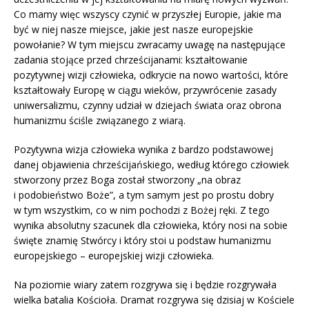
Co mamy więc wszyscy czynić w przyszłej Europie, jakie ma
być w niej nasze miejsce, jakie jest nasze europejskie
powołanie? W tym miejscu zwracamy uwagę na następujące
zadania stojące przed chrześcijanami: kształtowanie
pozytywnej wizji człowieka, odkrycie na nowo wartości, które
kształtowały Europę w ciągu wieków, przywrócenie zasady
uniwersalizmu, czynny udział w dziejach świata oraz obrona
humanizmu ściśle związanego z wiarą.
Pozytywna wizja człowieka wynika z bardzo podstawowej
danej objawienia chrześcijańskiego, według którego człowiek
stworzony przez Boga został stworzony „na obraz
i podobieństwo Boże”, a tym samym jest po prostu dobry
w tym wszystkim, co w nim pochodzi z Bożej ręki. Z tego
wynika absolutny szacunek dla człowieka, który nosi na sobie
święte znamię Stwórcy i który stoi u podstaw humanizmu
europejskiego – europejskiej wizji człowieka.
Na poziomie wiary zatem rozgrywa się i będzie rozgrywała
wielka batalia Kościoła. Dramat rozgrywa się dzisiaj w Kościele