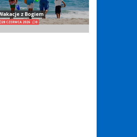
Wakacje z Bogiem
28 CZERWCA 2026
0