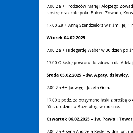
7.00 Za ++ rodziców Marię i Alojzego Zowada,
siostrę oraz całe pokr. Balcer, Zowada, Knosa
17.00 Za + Annę Szendzielorz w r. śm., j
Wtorek 04.02.2025
7.00 Za + Hildegardę Weber w 30 dzień po 
17.00 O łaskę powrotu do zdrowia dla Adelaj
Środa 05.02.2025 – św. Agaty, dziewicy.
7.00 Za ++ Jadwigę i Józefa Gola.
17.00 z podz. za otrzymane łaski z prośbą o
55 r. urodzin i o Boze błog. w rodzinie.
Czwartek 06.02.2025 – św. Pawła i Tow
7.00 Za + syna Andrzeja Kesler w dniu ur., r