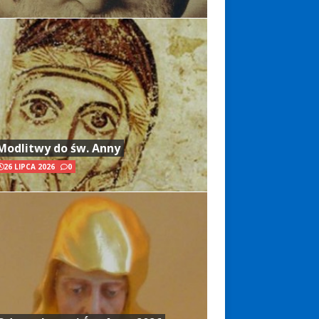
Modlitwy do św. Anny
26 LIPCA 2026
0