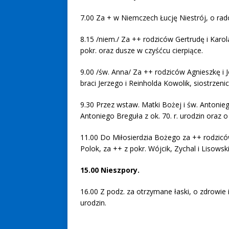
7.00 Za + w Niemczech Łucję Niestrój, o 
8.15 /niem./ Za ++ rodziców Gertrudę i Karola
pokr. oraz dusze w czyśćcu cierpiące.
9.00 /św. Anna/ Za ++ rodziców Agnieszkę i J
braci Jerzego i Reinholda Kowolik, siostrzen
9.30 Przez wstaw. Matki Bożej i św. Antonieg
Antoniego Breguła z ok. 70. r. urodzin oraz 
11.00 Do Miłosierdzia Bożego za ++ rodzicó
Polok, za ++ z pokr. Wójcik, Zychal i Lisowski
15.00
Nieszpory.
16.00 Z podz. za otrzymane łaski, o zdrowie
urodzin.