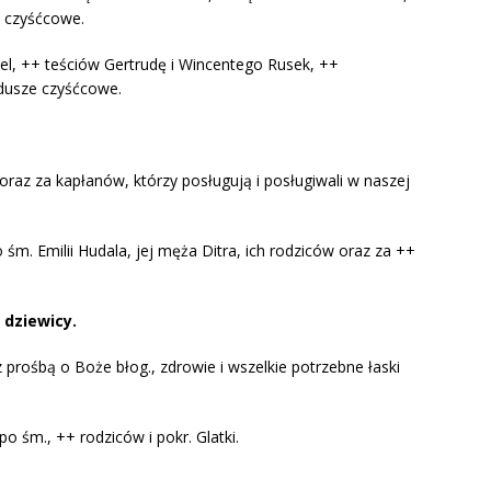
e czyśćcowe.
el, ++ teściów Gertrudę i Wincentego Rusek, ++
a dusze czyśćcowe.
J oraz za kapłanów, którzy posługują i posługiwali w naszej
śm. Emilii Hudala, jej męża Ditra, ich rodziców oraz za ++
, dziewicy.
 z prośbą o Boże błog., zdrowie i wszelkie potrzebne łaski
po śm., ++ rodziców i pokr. Glatki.