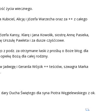
radość życia wiecznego.
 Kubiciel, Alicję i Józefa Warzecha oraz za ++ z całego
ózefa Kansy, Klarę i Jana Kowolik, siostrę Annę Pasieka,
icę Urszulę Pawleta i za dusze czyśćcowe.
o z podz. za otrzymane łaski z prośbą o Boże błog. dla
o opiekę Bożą dla całej rodziny.
w Jadwigę i Gerarda Wójcik ++ teściów, szwagra Marka
.
 i dary Ducha Świętego dla syna Piotra Węgielewskiego z ok.