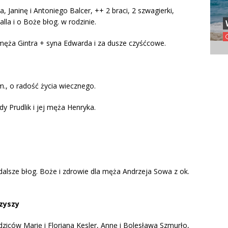
 Janinę i Antoniego Balcer, ++ 2 braci, 2 szwagierki,
lla i o Boże błog. w rodzinie.
ej + męża Gintra + syna Edwarda i za dusze czyśćcowe.
śm., o radość życia wiecznego.
dy Prudlik i jej męża Henryka.
 dalsze błog. Boże i zdrowie dla męża Andrzeja Sowa z ok.
arzyszy
odziców Marię i Floriana Kesler, Annę i Bolesława Szmurło,