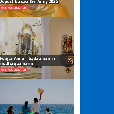
Odpust ku czci Św. Anny 2026
19 LIPCA 2026
0
Święta Anno – bądź z nami i
módl się za nami
19 LIPCA 2026
0