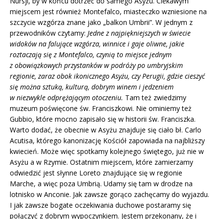
Nursji, by w końcu dotrzeć do samego Asyżu. Ciekawym
miejscem jest również Montefalco, miasteczko wzniesione na
szczycie wzgórza znane jako „balkon Umbrii”. W jednym z
przewodników czytamy:
Jedne z najpiękniejszych w świecie
widoków na falujące wzgórza, winnice i gaje oliwne, jakie
roztaczają się z Montefalco, czynią to miejsce jednym
z obowiązkowych przystanków w podróży po umbryjskim
regionie, zaraz obok ikonicznego Asyżu, czy Perugii, gdzie cieszyć
się można sztuką, kulturą, dobrym winem i jedzeniem
w niezwykle odprężającym otoczeniu.
Tam też zwiedzimy
muzeum poświęcone św. Franciszkowi. Nie ominiemy też
Gubbio, które mocno zapisało się w historii św. Franciszka.
Warto dodać, że obecnie w Asyżu znajduje się ciało bł. Carlo
Acutisa, którego kanonizację Kościół zapowiada na najbliższy
kwiecień. Może więc spotkamy kolejnego świętego, już nie w
Asyżu a w Rzymie. Ostatnim miejscem, które zamierzamy
odwiedzić jest słynne Loreto znajdujące się w regionie
Marche, a więc poza Umbrią. Udamy się tam w drodze na
lotnisko w Anconie. Jak zawsze gorąco zachęcamy do wyjazdu.
I jak zawsze bogate oczekiwania duchowe postaramy się
połączyć z dobrym wypoczynkiem. Jestem przekonany, że i