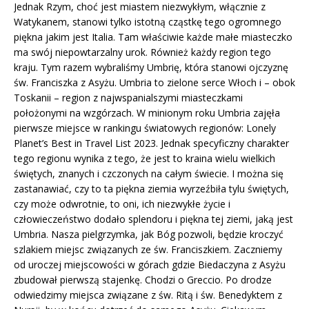
Jednak Rzym, choć jest miastem niezwykłym, włącznie z
Watykanem, stanowi tylko istotną cząstkę tego ogromnego
piękna jakim jest Italia. Tam właściwie każde małe miasteczko
ma swój niepowtarzalny urok. Również każdy region tego
kraju. Tym razem wybraliśmy Umbrię, która stanowi ojczyznę
św. Franciszka z Asyżu. Umbria to zielone serce Włoch i – obok
Toskanii – region z najwspanialszymi miasteczkami
położonymi na wzgórzach. W minionym roku Umbria zajęła
pierwsze miejsce w rankingu światowych regionów: Lonely
Planet’s Best in Travel List 2023. Jednak specyficzny charakter
tego regionu wynika z tego, że jest to kraina wielu wielkich
świętych, znanych i czczonych na całym świecie. I można się
zastanawiać, czy to ta piękna ziemia wyrzeźbiła tylu świętych,
czy może odwrotnie, to oni, ich niezwykłe życie i
człowieczeństwo dodało splendoru i piękna tej ziemi, jaką jest
Umbria. Nasza pielgrzymka, jak Bóg pozwoli, będzie kroczyć
szlakiem miejsc związanych ze św. Franciszkiem. Zaczniemy
od uroczej miejscowości w górach gdzie Biedaczyna z Asyżu
zbudował pierwszą stajenkę. Chodzi o Greccio. Po drodze
odwiedzimy miejsca związane z św. Ritą i św. Benedyktem z