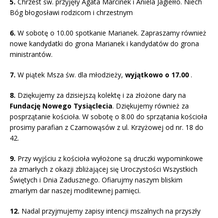
5.
Chrzest św. przyjęły Agata Marcinek i Aniela Jagiełło. Niech
Bóg błogosławi rodzicom i chrzestnym
6.
W sobotę o 10.00 spotkanie Marianek. Zapraszamy również
nowe kandydatki do grona Marianek i kandydatów do grona
ministrantów.
7.
W piątek Msza św. dla młodzieży,
wyjątkowo o 17.00
.
8.
Dziękujemy za dzisiejszą kolektę i za złożone dary na
Fundację Nowego Tysiąclecia
. Dziękujemy również za
posprzątanie kościoła. W sobotę o 8.00 do sprzątania kościoła
prosimy parafian z Czarnowąsów z ul. Krzyżowej od nr. 18 do
42.
9.
Przy wyjściu z kościoła wyłożone są druczki wypominkowe
za zmarłych z okazji zbliżającej się Uroczystości Wszystkich
Świętych i Dnia Zadusznego. Ofiarujmy naszym bliskim
zmarłym dar naszej modlitewnej pamięci.
12.
Nadal przyjmujemy zapisy intencji mszalnych na przyszły