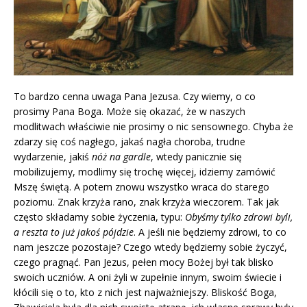
To bardzo cenna uwaga Pana Jezusa. Czy wiemy, o co
prosimy Pana Boga. Może się okazać, że w naszych
modlitwach właściwie nie prosimy o nic sensownego. Chyba że
zdarzy się coś nagłego, jakaś nagła choroba, trudne
wydarzenie, jakiś
nóż na gardle
, wtedy panicznie się
mobilizujemy, modlimy się trochę więcej, idziemy zamówić
Mszę świętą. A potem znowu wszystko wraca do starego
poziomu. Znak krzyża rano, znak krzyża wieczorem. Tak jak
często składamy sobie życzenia, typu:
Obyśmy tylko zdrowi byli,
a reszta to już jakoś pójdzie
. A jeśli nie będziemy zdrowi, to co
nam jeszcze pozostaje? Czego wtedy będziemy sobie życzyć,
czego pragnąć. Pan Jezus, pełen mocy Bożej był tak blisko
swoich uczniów. A oni żyli w zupełnie innym, swoim świecie i
kłócili się o to, kto z nich jest najważniejszy. Bliskość Boga,