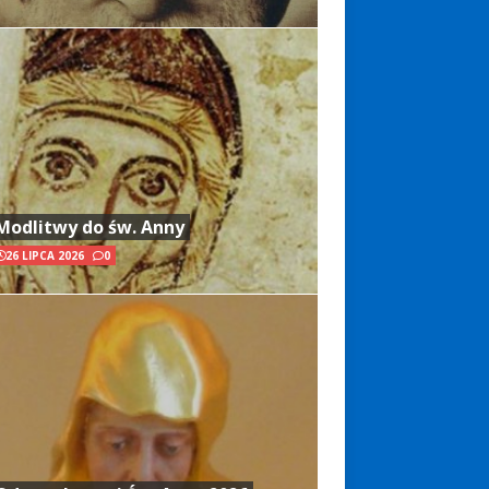
Modlitwy do św. Anny
26 LIPCA 2026
0