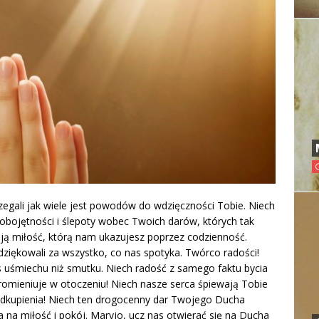
zegali jak wiele jest powodów do wdzięczności Tobie. Niech
obojętności i ślepoty wobec Twoich darów, których tak
ją miłość, którą nam ukazujesz poprzez codzienność.
dziękowali za wszystko, co nas spotyka. Twórco radości!
s uśmiechu niż smutku. Niech radość z samego faktu bycia
romieniuje w otoczeniu! Niech nasze serca śpiewają Tobie
Odkupienia! Niech ten drogocenny dar Twojego Ducha
a na miłość i pokój. Maryjo, ucz nas otwierać się na Ducha