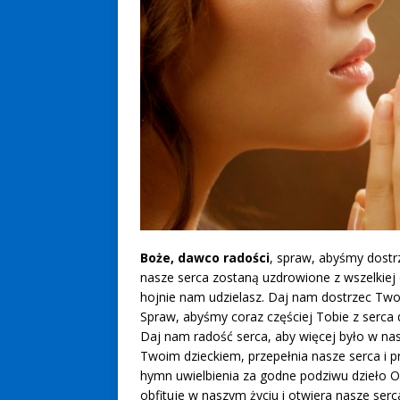
Boże, dawco radości
, spraw, abyśmy dostr
nasze serca zostaną uzdrowione z wszelkiej 
hojnie nam udzielasz. Daj nam dostrzec Two
Spraw, abyśmy coraz częściej Tobie z serca 
Daj nam radość serca, aby więcej było w na
Twoim dzieckiem, przepełnia nasze serca i p
hymn uwielbienia za godne podziwu dzieło 
obfituje w naszym życiu i otwiera nasze serc