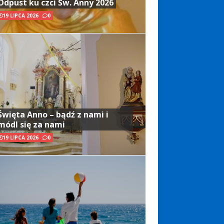
Odpust ku czci Św. Anny 2026
19 LIPCA 2026
0
Święta Anno – bądź z nami i
módl się za nami
19 LIPCA 2026
0