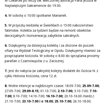
W czwartek po Mszy św. wieczornej adoracja Pana Jezusa w
Najświętszym Sakramencie do 19:30.
4.
W sobotę o 10:00 spotkanie Marianek.
5.
W przyszłą niedzielę w Świerklach o 15:00 nabożeństwo
fatimskie. Kolekta za tydzień będzie na remont obiektów
diecezjalnych i konserwację zabytków sakralnych.
6.
Dziękujemy za dzisiejszą kolektę i za złożone do puszek
ofiary na Wydział Teologiczny w Opolu. Dziękujemy również za
posprzątanie kościoła. W sobotę o 8.00 do sprzątania prosimy
parafian z Czarnowąsów z u. Zacisznej.
7.
Jest do nabycia (w zakrystii) kolejny dodatek do Gościa N. z
cyklu Historia Kościoła, cena 12 zł.
8.
Wolne intencje w najbliższym czasie: 18.09-7.00;
25.09-7.00;
27.09-7.00;
29.09-8.15;
01.10-7.00;
2.10-7.00;
3.10-7.00;
7.10-
7.00;
8.10-7.00; 14.10-7.00;
16.10-7.00;
20.10-16.00 /niedz./;
21.10-7.00;
23.10-7.00 i o 18.00; 25.10-7.00;
26.10-18.00;