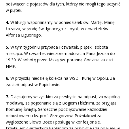
poświęcenie pojazdów dla tych, którzy nie mogli tego uczynić
w piątek.
4.
W liturgii wspominamy: w poniedziałek św. Martę, Marię i
Łazarza, w środę św. Ignacego z Loyoli, w czwartek św.
Alfonsa Liguoriego.
5.
W tym tygodniu przypada I czwartek, piątek i sobota
miesiąca. W czwartek wieczorem adoracja Pana Jezusa do
19.30. W sobotę przed Mszą św. poranną Godzinki ku czci
NMP.
6.
W przyszłą niedzielę kolekta na WSD i Kurię w Opolu. Za
tydzień odpust w Popielowie.
7.
Dziękujemy wszystkim za przybycie na odpust, za wspólną
modlitwę, za pojednanie się z Bogiem i bliźnimi, za przyjętą
Komunię Świętą. Serdeczne podziękowanie kaznodziei
odpustowemu ks. prof. Grzegorzowi Poźniakowi za
wygłoszone Słowo Boże i posługę w konfesjonale.
Dziękujemy wszystkim kapłanom za przybycie i za posługę w