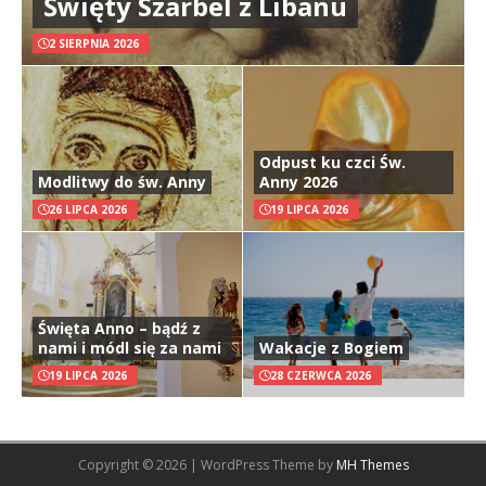
Święty Szarbel z Libanu
2 SIERPNIA 2026
Odpust ku czci Św.
Modlitwy do św. Anny
Anny 2026
26 LIPCA 2026
19 LIPCA 2026
Święta Anno – bądź z
nami i módl się za nami
Wakacje z Bogiem
19 LIPCA 2026
28 CZERWCA 2026
Copyright © 2026 | WordPress Theme by
MH Themes