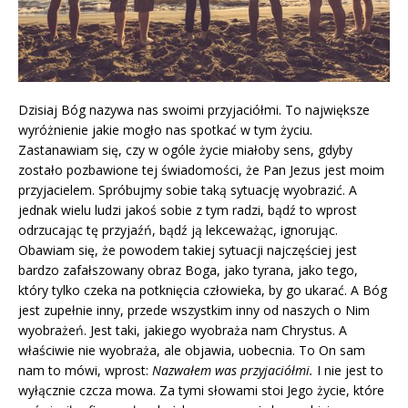
Dzisiaj Bóg nazywa nas swoimi przyjaciółmi. To największe
wyróżnienie jakie mogło nas spotkać w tym życiu.
Zastanawiam się, czy w ogóle życie miałoby sens, gdyby
zostało pozbawione tej świadomości, że Pan Jezus jest moim
przyjacielem. Spróbujmy sobie taką sytuację wyobrazić. A
jednak wielu ludzi jakoś sobie z tym radzi, bądź to wprost
odrzucając tę przyjaźń, bądź ją lekceważąc, ignorując.
Obawiam się, że powodem takiej sytuacji najczęściej jest
bardzo zafałszowany obraz Boga, jako tyrana, jako tego,
który tylko czeka na potknięcia człowieka, by go ukarać. A Bóg
jest zupełnie inny, przede wszystkim inny od naszych o Nim
wyobrażeń. Jest taki, jakiego wyobraża nam Chrystus. A
właściwie nie wyobraża, ale objawia, uobecnia. To On sam
nam to mówi, wprost:
Nazwałem was przyjaciółmi.
I nie jest to
wyłącznie czcza mowa. Za tymi słowami stoi Jego życie, które