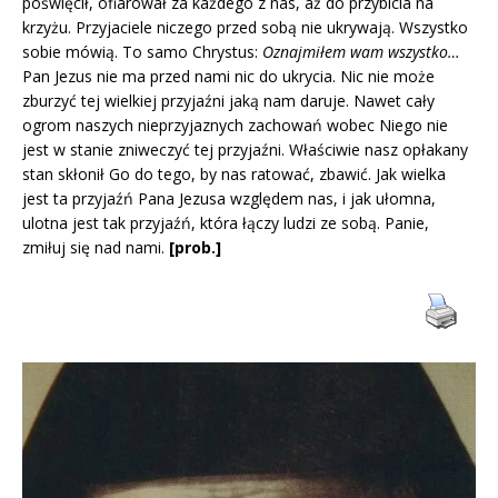
poświęcił, ofiarował za każdego z nas, aż do przybicia na
krzyżu. Przyjaciele niczego przed sobą nie ukrywają. Wszystko
sobie mówią. To samo Chrystus:
Oznajmiłem wam wszystko…
Pan Jezus nie ma przed nami nic do ukrycia. Nic nie może
zburzyć tej wielkiej przyjaźni jaką nam daruje. Nawet cały
ogrom naszych nieprzyjaznych zachowań wobec Niego nie
jest w stanie zniweczyć tej przyjaźni. Właściwie nasz opłakany
stan skłonił Go do tego, by nas ratować, zbawić. Jak wielka
jest ta przyjaźń Pana Jezusa względem nas, i jak ułomna,
ulotna jest tak przyjaźń, która łączy ludzi ze sobą. Panie,
zmiłuj się nad nami.
[prob.]