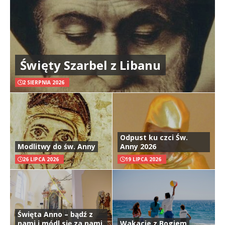
Święty Szarbel z Libanu
2 SIERPNIA 2026
Odpust ku czci Św.
Modlitwy do św. Anny
Anny 2026
26 LIPCA 2026
19 LIPCA 2026
Święta Anno – bądź z
nami i módl się za nami
Wakacje z Bogiem