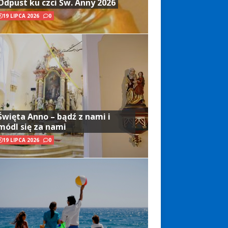
Odpust ku czci Św. Anny 2026
19 LIPCA 2026
0
Święta Anno – bądź z nami i
módl się za nami
19 LIPCA 2026
0