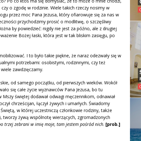
co? Po co ktoś ma się domyślać, że to może o mnie chodzi,
 czy o zgodę w rodzinie. Wiele takich rzeczy nosimy w
ogu przez moc Pana Jezusa, który ofiarowuje się za nas w
eczności przychodzimy prosić o modlitwę, o szczęśliwy
ożna by powiedzieć: nigdy nie jest za późno, ale z drugiej
ażenie Bożej łaski, która jest w tak bliskim zasięgu, po
obilizować. I to było takie piękne, że naraz odezwały się w
alnymi potrzebami: osobistymi, rodzinnymi, czy też
k wiele zawdzięczamy.
jańskie, od samego początku, od pierwszych wieków. Wokół
rywało się całe życie wyznawców Pana Jezusa, bo tu
 w Mszy świętej dodawał odwagi męczennikom, odnawiał
dnoczył chrześcijan, łączył żywych i umarłych. Świadomy
Świętą, w której uczestniczą członkowie rodziny, także
jomi, tworzy żywą wspólnotę wierzących, zgromadzonych
bo trzej zebrani w imię moje, tam jestem pośród nich
.
[prob.]