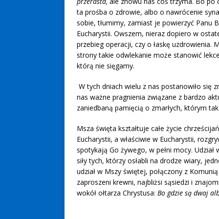
przerasta,
ale znowu nas coś trzyma. Bo po 
ta prośba o zdrowie, albo o nawrócenie syna
sobie, tłumimy, zamiast je powierzyć Panu B
Eucharystii. Owszem, nieraz dopiero w ostat
przebieg operacji, czy o łaskę uzdrowienia. M
strony takie odwlekanie może stanowić lekcew
którą nie sięgamy.
W tych dniach wielu z nas postanowiło się zm
nas ważne pragnienia związane z bardzo aktu
zaniedbaną pamięcią o zmarłych, którym ta
Msza święta kształtuje całe życie chrześci
Eucharystii, a właściwie w Eucharystii, rozg
spotykają Go żywego, w pełni mocy. Udział
siły tych, którzy osłabli na drodze wiary, je
udział w Mszy świętej, połączony z Komunią 
zaproszeni krewni, najbliżsi sąsiedzi i zna
wokół ołtarza Chrystusa:
Bo gdzie są dwaj al