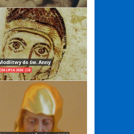
Modlitwy do św. Anny
26 LIPCA 2026
0