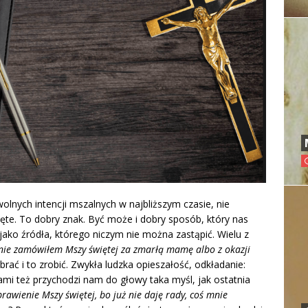
olnych intencji mszalnych w najbliższym czasie, nie
ęte. To dobry znak. Być może i dobry sposób, który nas
i jako źródła, którego niczym nie można zastąpić. Wielu z
 nie zamówiłem Mszy świętej za zmarłą mamę albo z okazji
rać i to zrobić. Zwykła ludzka opieszałość, odkładanie:
ami też przychodzi nam do głowy taka myśl, jak ostatnia
awienie Mszy świętej, bo już nie daję rady, coś mnie