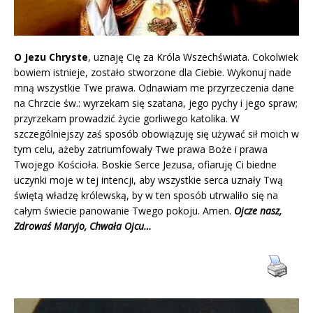
O Jezu Chryste
, uznaję Cię za Króla Wszechświata. Cokolwiek
bowiem istnieje, zostało stworzone dla Ciebie. Wykonuj nade
mną wszystkie Twe prawa. Odnawiam me przyrzeczenia dane
na Chrzcie św.: wyrzekam się szatana, jego pychy i jego spraw;
przyrzekam prowadzić życie gorliwego katolika. W
szczególniejszy zaś sposób obowiązuję się używać sił moich w
tym celu, ażeby zatriumfowały Twe prawa Boże i prawa
Twojego Kościoła. Boskie Serce Jezusa, ofiaruję Ci biedne
uczynki moje w tej intencji, aby wszystkie serca uznały Twą
świętą władzę królewską, by w ten sposób utrwaliło się na
całym świecie panowanie Twego pokoju. Amen.
Ojcze nasz,
Zdrowaś Maryjo, Chwała Ojcu…