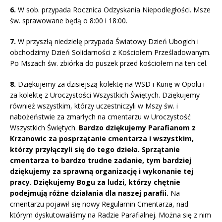
6.
W sob. przypada Rocznica Odzyskania Niepodległości. Msze
św. sprawowane będą o 8:00 i 18:00.
7.
W przyszłą niedzielę przypada Światowy Dzień Ubogich i
obchodzimy Dzień Solidarności z Kościołem Prześladowanym.
Po Mszach św. zbiórka do puszek przed kościołem na ten cel.
8.
Dziękujemy za dzisiejszą kolektę na WSD i Kurię w Opolu i
za kolektę z Uroczystości Wszystkich Świętych. Dziękujemy
również wszystkim, którzy uczestniczyli w Mszy św. i
nabożeństwie za zmarłych na cmentarzu w Uroczystość
Wszystkich Świętych.
Bardzo dziękujemy Parafianom z
Krzanowic za posprzątanie cmentarza i wszystkim,
którzy przyłączyli się do tego dzieła. Sprzątanie
cmentarza to bardzo trudne zadanie, tym bardziej
dziękujemy za sprawną organizację i wykonanie tej
pracy. Dziękujemy Bogu za ludzi, którzy chętnie
podejmują różne działania dla naszej parafii.
Na
cmentarzu pojawił się nowy Regulamin Cmentarza, nad
którym dyskutowaliśmy na Radzie Parafialnej. Można się z nim