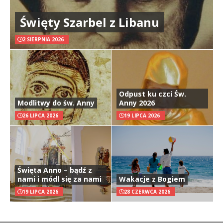
Święty Szarbel z Libanu
2 SIERPNIA 2026
Odpust ku czci Św.
Modlitwy do św. Anny
Anny 2026
26 LIPCA 2026
19 LIPCA 2026
Święta Anno – bądź z
nami i módl się za nami
Wakacje z Bogiem
19 LIPCA 2026
28 CZERWCA 2026