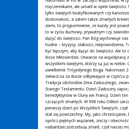
Natomiast w VIII w. zaczęto wspominać w tym
męczennikami, ale umarli w opinii świętości.
tylko świętych beatyfikowanych czy kanonizo
doskonałość, a zatem także zmarłych krewnych
ziemi, to przypomnienie, że każdy jest powoł
to w życiu duchowy, prywatnym czy zawod
dążyć do świętości. Pan Bóg wychowuje nas p
trudne – kryzysy, słabości, niepowodzenia.
być lepszym, aby dążyć do świętości. Ale to 
Boże Miłosierdzie. Otwarcie na współpracę z
wszystkimi świętymi, którzy są już w niebie. G
uwielbienie Trójjedynego Boga. Natomiast 2 
zwłaszcza za dusze odbywające w czyśćcu pok
Tradycja obchodów Dnia Zadusznego, zwaneg
Starego Testamentu. Dzień Zaduszny zapoczą
benedyktynów w Cluny we Francji. Dzień te
czczących zmarłych. W 998 roku Odilon zarz
pierwszy dzień po Wszystkich Świętych, czyli 
stał się powszechny. My, jako chrześcijanie
oprócz pięknych wiązanek, zniczy i obecnośc
najbardziej potrzebują zmarli, czyli naszej 