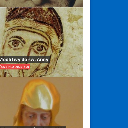
Modlitwy do św. Anny
26 LIPCA 2026
0