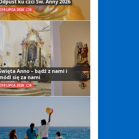
Odpust ku czci Św. Anny 2026
19 LIPCA 2026
0
Święta Anno – bądź z nami i
módl się za nami
19 LIPCA 2026
0