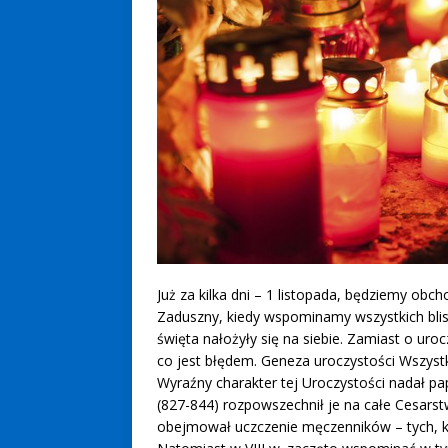
Już za kilka dni – 1 listopada, będziemy obc
Zaduszny, kiedy wspominamy wszystkich blis
święta nałożyły się na siebie. Zamiast o uro
co jest błędem. Geneza uroczystości Wszyst
Wyraźny charakter tej Uroczystości nadał pap
(827-844) rozpowszechnił je na całe Cesars
obejmował uczczenie męczenników – tych, kt