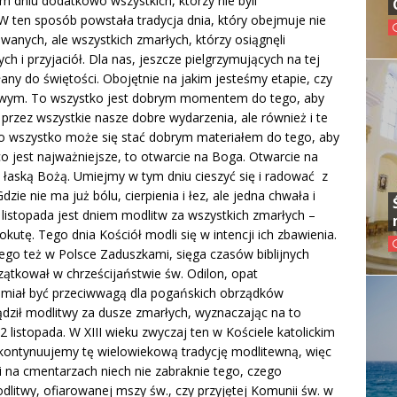
 dniu dodatkowo wszystkich, którzy nie byli
 W ten sposób powstała tradycja dnia, który obejmuje nie
wanych, ale wszystkich zmarłych, którzy osiągnęli
 i przyjaciół. Dla nas, jeszcze pielgrzymujących na tej
any do świętości. Obojętnie na jakim jesteśmy etapie, czy
owym. To wszystko jest dobrym momentem do tego, aby
rzez wszystkie nasze dobre wydarzenia, ale również i te
 To wszystko może się stać dobrym materiałem do tego, aby
co jest najważniejsze, to otwarcie na Boga. Otwarcie na
 łaską Bożą. Umiejmy w tym dniu cieszyć się i radować z
dzie nie ma już bólu, cierpienia i łez, ale jedna chwała i
listopada jest dniem modlitw za wszystkich zmarłych –
utę. Tego dnia Kościół modli się w intencji ich zbawienia.
o też w Polsce Zaduszkami, sięga czasów biblijnych
tkował w chrześcijaństwie św. Odilon, opat
n miał być przeciwwagą dla pogańskich obrządków
ądził modlitwy za dusze zmarłych, wyznaczając na to
2 listopada. W XIII wieku zwyczaj ten w Kościele katolickim
, kontynuujemy tę wielowiekową tradycję modlitewną, więc
i na cmentarzach niech nie zabraknie tego, czego
modlitwy, ofiarowanej mszy św., czy przyjętej Komunii św. w