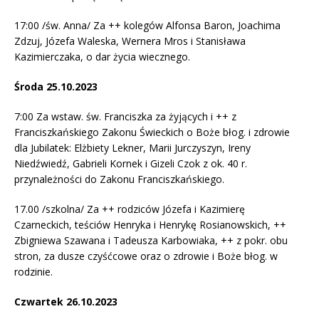
17:00 /św. Anna/ Za ++ kolegów Alfonsa Baron, Joachima
Zdzuj, Józefa Waleska, Wernera Mros i Stanisława
Kazimierczaka, o dar życia wiecznego.
Środa 25.10.2023
7:00 Za wstaw. św. Franciszka za żyjących i ++ z
Franciszkańskiego Zakonu Świeckich o Boże błog. i zdrowie
dla Jubilatek: Elżbiety Lekner, Marii Jurczyszyn, Ireny
Niedźwiedź, Gabrieli Kornek i Gizeli Czok z ok. 40 r.
przynależności do Zakonu Franciszkańskiego.
17.00 /szkolna/ Za ++ rodziców Józefa i Kazimierę
Czarneckich, teściów Henryka i Henrykę Rosianowskich, ++
Zbigniewa Szawana i Tadeusza Karbowiaka, ++ z pokr. obu
stron, za dusze czyśćcowe oraz o zdrowie i Boże błog. w
rodzinie.
Czwartek 26.10.2023