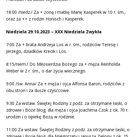
18:00 /niedz./ Za + żonę i matkę Marię Kasperek w 10 r. śm.,
oraz za ++ z rodzin Honisch i Kasperek.
Niedziela 29.10.2023 – XXX Niedziela Zwykła
7:00 Za + brata Andrzeja Los w r. śm., rodziców Teresę i
Jerzego, dziadków Krecik i Los.
8:15/niem./ Do Miłosierdzia Bożego za + męża Reinholda
Weber w 2 r. śm., o dar życia wiecznego.
9:00 /św. Anna/ Za + męża i ojca Alfonsa Baron, rodziców z
obu stron i za dusze czyśćcowe.
9:30 Za wstaw. Świętej Rodziny z podz. za otrzymane łaski, o
zdrowie i Boże błog. dla męża i ojca Joachima Czok z ok. 70 r.
urodzin i o opiekę Bożą w rodzinie.
11:00 Za wstaw. Świętej Rodziny z podz. za otrzymane łaski, o
zdrowie i Boże błog. dla Małgorzaty i Janusza Zielony z ok. 25