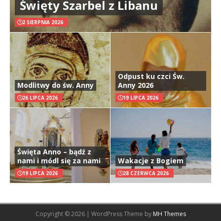
Święty Szarbel z Libanu
2 SIERPNIA 2026
Odpust ku czci Św.
Modlitwy do św. Anny
Anny 2026
26 LIPCA 2026
19 LIPCA 2026
Święta Anno – bądź z
nami i módl się za nami
Wakacje z Bogiem
19 LIPCA 2026
28 CZERWCA 2026
Copyright © 2026 | WordPress Theme by
MH Themes