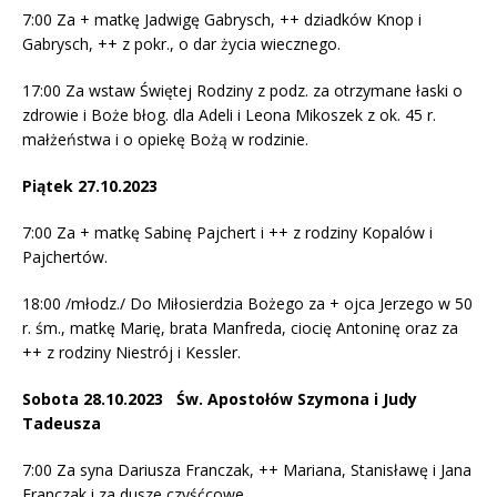
7:00 Za + matkę Jadwigę Gabrysch, ++ dziadków Knop i
Gabrysch, ++ z pokr., o dar życia wiecznego.
17:00 Za wstaw Świętej Rodziny z podz. za otrzymane łaski o
zdrowie i Boże błog. dla Adeli i Leona Mikoszek z ok. 45 r.
małżeństwa i o opiekę Bożą w rodzinie.
Piątek 27.10.2023
7:00 Za + matkę Sabinę Pajchert i ++ z rodziny Kopalów i
Pajchertów.
18:00 /młodz./ Do Miłosierdzia Bożego za + ojca Jerzego w 50
r. śm., matkę Marię, brata Manfreda, ciocię Antoninę oraz za
++ z rodziny Niestrój i Kessler.
Sobota 28.10.2023 Św. Apostołów Szymona i Judy
Tadeusza
7:00 Za syna Dariusza Franczak, ++ Mariana, Stanisławę i Jana
Franczak i za dusze czyśćcowe.