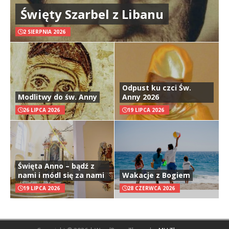
Święty Szarbel z Libanu
2 SIERPNIA 2026
Odpust ku czci Św.
Modlitwy do św. Anny
Anny 2026
26 LIPCA 2026
19 LIPCA 2026
Święta Anno – bądź z
nami i módl się za nami
Wakacje z Bogiem
19 LIPCA 2026
28 CZERWCA 2026