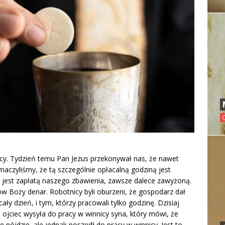
icy. Tydzień temu Pan Jezus przekonywał nas, że nawet
maczyliśmy, że tą szczególnie opłacalną godziną jest
jest zapłatą naszego zbawienia, zawsze dalece zawyżoną.
ów Boży denar. Robotnicy byli oburzeni, że gospodarz dał
 cały dzień, i tym, którzy pracowali tylko godzinę. Dzisiaj
jciec wysyła do pracy w winnicy syna, który mówi, że
ie pójdzie, ale jednak poszedł do pracy w winnicy. Jest to