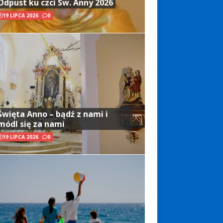
Odpust ku czci Św. Anny 2026
19 LIPCA 2026
0
Święta Anno – bądź z nami i
módl się za nami
19 LIPCA 2026
0