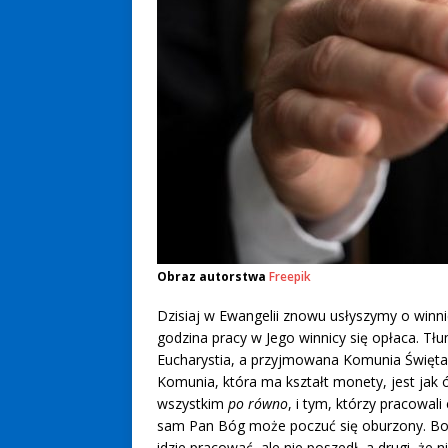
Obraz autorstwa
Freepik
Dzisiaj w Ewangelii znowu usłyszymy o winn
godzina pracy w Jego winnicy się opłaca. Tłu
Eucharystia, a przyjmowana Komunia Święta 
Komunia, która ma kształt monety, jest jak 
wszystkim
po równo
, i tym, którzy pracowali
sam Pan Bóg może poczuć się oburzony. Bo o
idzie pracować, ale nie poszedł, a drugi, że n