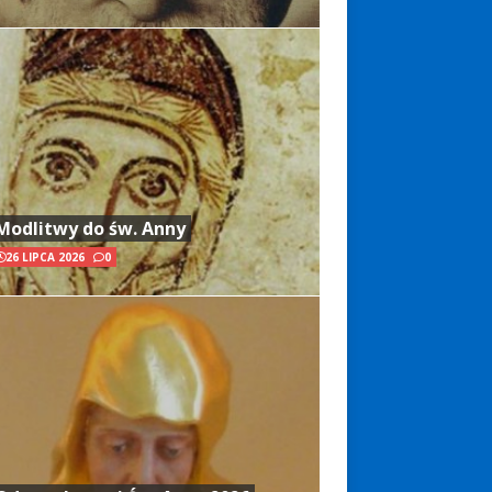
Modlitwy do św. Anny
26 LIPCA 2026
0