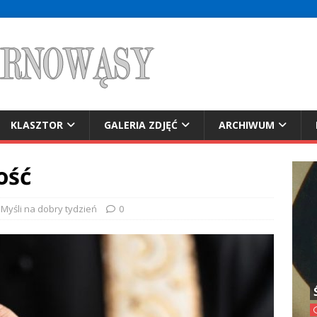
KLASZTOR
GALERIA ZDJĘĆ
ARCHIWUM
ość
Myśli na dobry tydzień
0