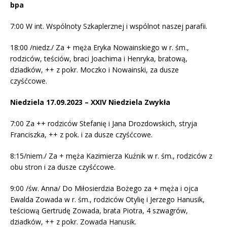
bpa
7:00 W int. Wspólnoty Szkaplerznej i wspólnot naszej parafii.
18:00 /niedz./ Za + męża Eryka Nowainskiego w r. śm.,
rodziców, teściów, braci Joachima i Henryka, bratową,
dziadków, ++ z pokr. Moczko i Nowainski, za dusze
czyśćcowe.
Niedziela 17.09.2023 – XXIV Niedziela Zwykła
7:00 Za ++ rodziców Stefanię i Jana Drozdowskich, stryja
Franciszka, ++ z pok. i za dusze czyśćcowe.
8:15/niem./ Za + męża Kazimierza Kuźnik w r. śm., rodziców z
obu stron i za dusze czyśćcowe.
9:00 /św. Anna/ Do Miłosierdzia Bożego za + męża i ojca
Ewalda Zowada w r. śm., rodziców Otylię i Jerzego Hanusik,
teściową Gertrudę Zowada, brata Piotra, 4 szwagrów,
dziadków, ++ z pokr. Zowada Hanusik.