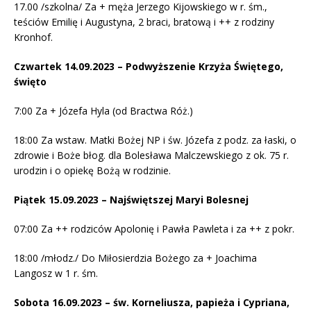
17.00 /szkolna/ Za + męża Jerzego Kijowskiego w r. śm.,
teściów Emilię i Augustyna, 2 braci, bratową i ++ z rodziny
Kronhof.
Czwartek 14.09.2023 – Podwyższenie Krzyża Świętego,
święto
7:00 Za + Józefa Hyla (od Bractwa Róż.)
18:00 Za wstaw. Matki Bożej NP i św. Józefa z podz. za łaski, o
zdrowie i Boże błog. dla Bolesława Malczewskiego z ok. 75 r.
urodzin i o opiekę Bożą w rodzinie.
Piątek 15.09.2023 – Najświętszej Maryi Bolesnej
07:00 Za ++ rodziców Apolonię i Pawła Pawleta i za ++ z pokr.
18:00 /młodz./ Do Miłosierdzia Bożego za + Joachima
Langosz w 1 r. śm.
Sobota 16.09.2023 – św. Korneliusza, papieża i Cypriana,