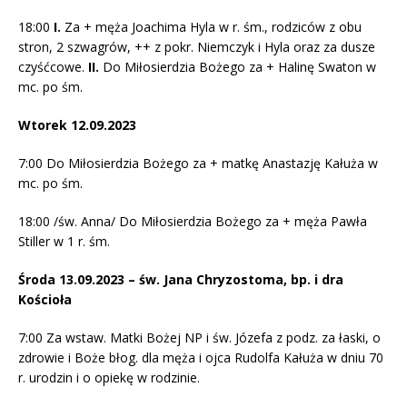
18:00
I.
Za + męża Joachima Hyla w r. śm., rodziców z obu
stron, 2 szwagrów, ++ z pokr. Niemczyk i Hyla oraz za dusze
czyśćcowe.
II.
Do Miłosierdzia Bożego za + Halinę Swaton w
mc. po śm.
Wtorek 12.09.2023
7:00 Do Miłosierdzia Bożego za + matkę Anastazję Kałuża w
mc. po śm.
18:00 /św. Anna/ Do Miłosierdzia Bożego za + męża Pawła
Stiller w 1 r. śm.
Środa 13.09.2023 – św. Jana Chryzostoma, bp. i dra
Kościoła
7:00 Za wstaw. Matki Bożej NP i św. Józefa z podz. za łaski, o
zdrowie i Boże błog. dla męża i ojca Rudolfa Kałuża w dniu 70
r. urodzin i o opiekę w rodzinie.