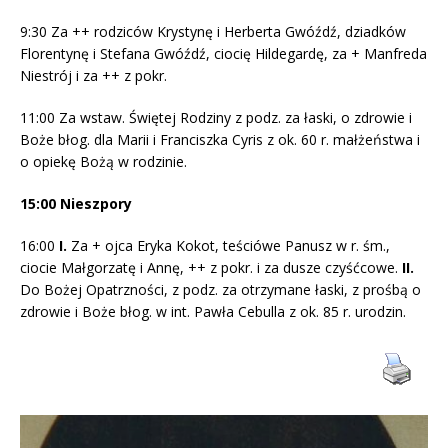
9:30 Za ++ rodziców Krystynę i Herberta Gwóźdź, dziadków
Florentynę i Stefana Gwóźdź, ciocię Hildegardę, za + Manfreda
Niestrój i za ++ z pokr.
11:00 Za wstaw. Świętej Rodziny z podz. za łaski, o zdrowie i
Boże błog. dla Marii i Franciszka Cyris z ok. 60 r. małżeństwa i
o opiekę Bożą w rodzinie.
15:00 Nieszpory
16:00
I.
Za + ojca Eryka Kokot, teściówe Panusz w r. śm.,
ciocie Małgorzatę i Annę, ++ z pokr. i za dusze czyśćcowe.
II.
Do Bożej Opatrzności, z podz. za otrzymane łaski, z prośbą o
zdrowie i Boże błog. w int. Pawła Cebulla z ok. 85 r. urodzin.