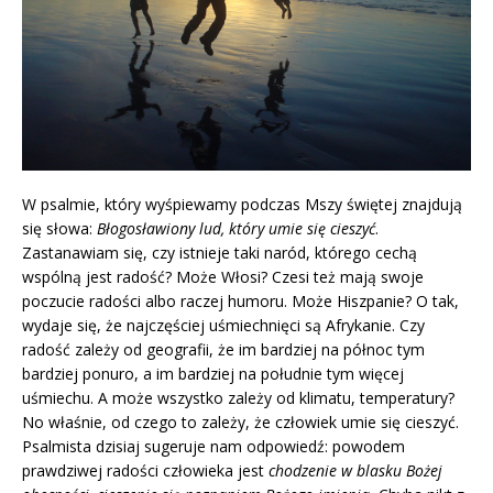
W psalmie, który wyśpiewamy podczas Mszy świętej znajdują
się słowa:
Błogosławiony lud, który umie się cieszyć
.
Zastanawiam się, czy istnieje taki naród, którego cechą
wspólną jest radość? Może Włosi? Czesi też mają swoje
poczucie radości albo raczej humoru. Może Hiszpanie? O tak,
wydaje się, że najczęściej uśmiechnięci są Afrykanie. Czy
radość zależy od geografii, że im bardziej na północ tym
bardziej ponuro, a im bardziej na południe tym więcej
uśmiechu. A może wszystko zależy od klimatu, temperatury?
No właśnie, od czego to zależy, że człowiek umie się cieszyć.
Psalmista dzisiaj sugeruje nam odpowiedź: powodem
prawdziwej radości człowieka jest
chodzenie w blasku Bożej