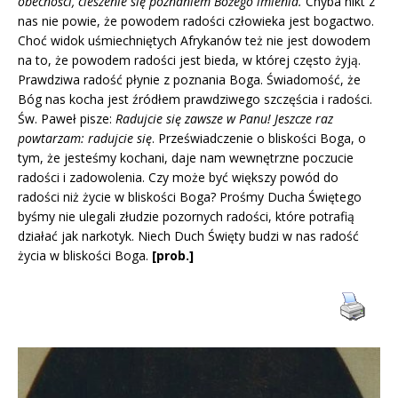
obecności, cieszenie się poznaniem Bożego imienia.
Chyba nikt z
nas nie powie, że powodem radości człowieka jest bogactwo.
Choć widok uśmiechniętych Afrykanów też nie jest dowodem
na to, że powodem radości jest bieda, w której często żyją.
Prawdziwa radość płynie z poznania Boga. Świadomość, że
Bóg nas kocha jest źródłem prawdziwego szczęścia i radości.
Św. Paweł pisze:
Radujcie się zawsze w Panu! Jeszcze raz
powtarzam: radujcie się
. Przeświadczenie o bliskości Boga, o
tym, że jesteśmy kochani, daje nam wewnętrzne poczucie
radości i zadowolenia. Czy może być większy powód do
radości niż życie w bliskości Boga? Prośmy Ducha Świętego
byśmy nie ulegali złudzie pozornych radości, które potrafią
działać jak narkotyk. Niech Duch Święty budzi w nas radość
życia w bliskości Boga.
[prob.]