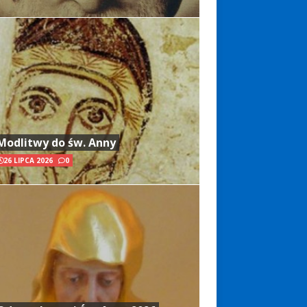
Modlitwy do św. Anny
26 LIPCA 2026
0