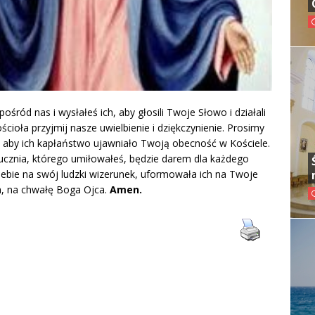
śród nas i wysłałeś ich, aby głosili Twoje Słowo i działali
ścioła przyjmij nasze uwielbienie i dziękczynienie. Prosimy
i, aby ich kapłaństwo ujawniało Twoją obecność w Kościele.
 ucznia, którego umiłowałeś, będzie darem dla każdego
iebie na swój ludzki wizerunek, uformowała ich na Twoje
, na chwałę Boga Ojca.
Amen.