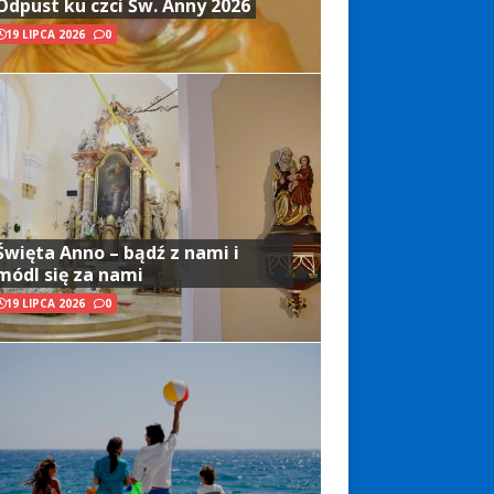
Odpust ku czci Św. Anny 2026
19 LIPCA 2026
0
Święta Anno – bądź z nami i
módl się za nami
19 LIPCA 2026
0