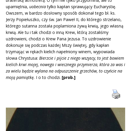
braterską atmosferą. O tym nie tylko przypomina, ale to
upamiętnia,
uobecnia
tylko kapłan sprawujący Eucharystię.
Owszem, w bardzo dosłowny sposób dokonał tego bł. ks.
Jerzy Popiełuszko, czy św. Jan Paweł II, do którego strzelano,
którego sutanna została poplamiona żywą krwią, jego własną
krwią. Ale tu i tak chodzi o inną Krew, którą zostaliśmy
uzdrowieni, chodzi o Krew Pana Jezusa. To uzdrowienie
dokonuje się podczas każdej Mszy świętej, gdy kapłan
trzymając w rękach kielich napełniony winem, wypowiada
słowa Chrystusa:
Bierzcie i pijcie z niego wszyscy, to jest bowiem
kielich krwi mojej, nowego i wiecznego przymierza, która za was i
za wielu będzie wylana na odpuszczenie grzechów, to czyńcie na
moją pamiątkę.
I o to chodzi.
[prob.]