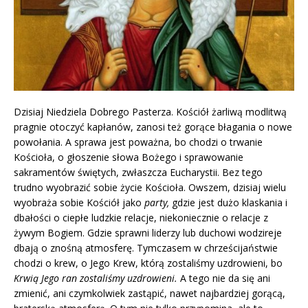
Dzisiaj Niedziela Dobrego Pasterza. Kościół żarliwą modlitwą
pragnie otoczyć kapłanów, zanosi też gorące błagania o nowe
powołania. A sprawa jest poważna, bo chodzi o trwanie
Kościoła, o głoszenie słowa Bożego i sprawowanie
sakramentów świętych, zwłaszcza Eucharystii. Bez tego
trudno wyobrazić sobie życie Kościoła. Owszem, dzisiaj wielu
wyobraża sobie Kościół jako
party,
gdzie jest dużo klaskania i
dbałości o ciepłe ludzkie relacje, niekoniecznie o relacje z
żywym Bogiem. Gdzie sprawni liderzy lub duchowi wodzireje
dbają o znośną atmosferę. Tymczasem w chrześcijaństwie
chodzi o krew, o Jego Krew, którą zostaliśmy uzdrowieni, bo
Krwią Jego ran zostaliśmy uzdrowieni.
A tego nie da się ani
zmienić, ani czymkolwiek zastąpić, nawet najbardziej gorącą,