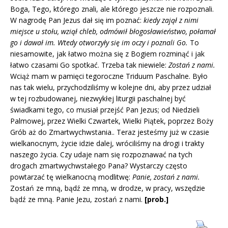
Boga, Tego, którego znali, ale którego jeszcze nie rozpoznali.
W nagrodę Pan Jezus dał się im poznać:
kiedy
zajął z nimi
miejsce u stołu, wziął chleb, odmówił błogosławieństwo, połamał
go i dawał im. Wtedy otworzyły się im oczy i poznali Go.
To
niesamowite, jak łatwo można się z Bogiem rozminąć i jak
łatwo czasami Go spotkać. Trzeba tak niewiele:
Zostań z nami.
Wciąż mam w pamięci tegoroczne Triduum Paschalne. Było
nas tak wielu, przychodziliśmy w kolejne dni, aby przez udział
w tej rozbudowanej, niezwykłej liturgii paschalnej być
świadkami tego, co musiał przejść Pan Jezus; od Niedzieli
Palmowej, przez Wielki Czwartek, Wielki Piątek, poprzez Boży
Grób aż do Zmartwychwstania.. Teraz jesteśmy już w czasie
wielkanocnym, życie idzie dalej, wróciliśmy na drogi i trakty
naszego życia. Czy udaje nam się rozpoznawać na tych
drogach zmartwychwstałego Pana? Wystarczy często
powtarzać tę wielkanocną modlitwę:
Panie, zostań z nami.
Zostań ze mną, bądź ze mną, w drodze, w pracy, wszędzie
bądź ze mną. Panie Jezu, zostań z nami.
[prob.]