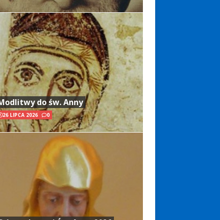
Modlitwy do św. Anny
26 LIPCA 2026
0