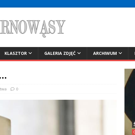
KLASZTOR
GALERIA ZDJĘĆ
ARCHIWUM
e…
itwa
0