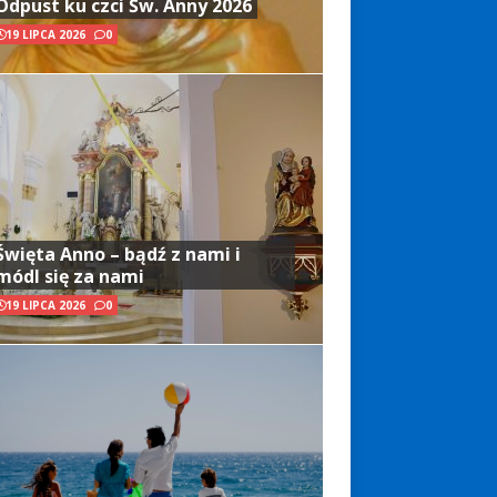
Odpust ku czci Św. Anny 2026
19 LIPCA 2026
0
Święta Anno – bądź z nami i
módl się za nami
19 LIPCA 2026
0