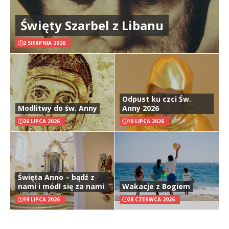
Święty Szarbel z Libanu
2 SIERPNIA 2026
Odpust ku czci Św.
Modlitwy do św. Anny
Anny 2026
26 LIPCA 2026
19 LIPCA 2026
Święta Anno – bądź z
nami i módl się za nami
Wakacje z Bogiem
19 LIPCA 2026
28 CZERWCA 2026