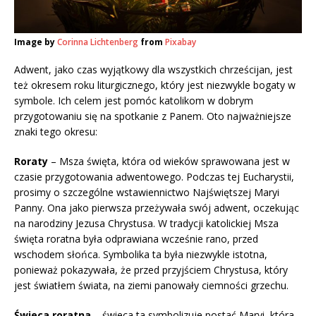
Image by
Corinna Lichtenberg
from
Pixabay
Adwent, jako czas wyjątkowy dla wszystkich chrześcijan, jest
też okresem roku liturgicznego, który jest niezwykle bogaty w
symbole. Ich celem jest pomóc katolikom w dobrym
przygotowaniu się na spotkanie z Panem. Oto najważniejsze
znaki tego okresu:
Roraty
– Msza święta, która od wieków sprawowana jest w
czasie przygotowania adwentowego. Podczas tej Eucharystii,
prosimy o szczególne wstawiennictwo Najświętszej Maryi
Panny. Ona jako pierwsza przeżywała swój adwent, oczekując
na narodziny Jezusa Chrystusa. W tradycji katolickiej Msza
święta roratna była odprawiana wcześnie rano, przed
wschodem słońca. Symbolika ta była niezwykle istotna,
ponieważ pokazywała, że przed przyjściem Chrystusa, który
jest światłem świata, na ziemi panowały ciemności grzechu.
Świeca roratna
– świeca ta symbolizuje postać Maryi, która