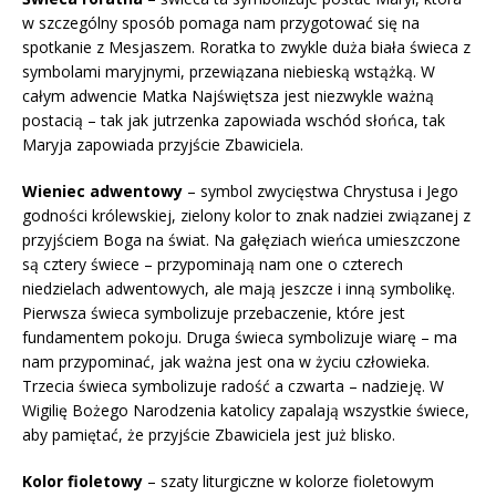
w szczególny sposób pomaga nam przygotować się na
spotkanie z Mesjaszem. Roratka to zwykle duża biała świeca z
symbolami maryjnymi, przewiązana niebieską wstążką. W
całym adwencie Matka Najświętsza jest niezwykle ważną
postacią – tak jak jutrzenka zapowiada wschód słońca, tak
Maryja zapowiada przyjście Zbawiciela.
Wieniec adwentowy
– symbol zwycięstwa Chrystusa i Jego
godności królewskiej, zielony kolor to znak nadziei związanej z
przyjściem Boga na świat. Na gałęziach wieńca umieszczone
są cztery świece – przypominają nam one o czterech
niedzielach adwentowych, ale mają jeszcze i inną symbolikę.
Pierwsza świeca symbolizuje przebaczenie, które jest
fundamentem pokoju. Druga świeca symbolizuje wiarę – ma
nam przypominać, jak ważna jest ona w życiu człowieka.
Trzecia świeca symbolizuje radość a czwarta – nadzieję. W
Wigilię Bożego Narodzenia katolicy zapalają wszystkie świece,
aby pamiętać, że przyjście Zbawiciela jest już blisko.
Kolor fioletowy
– szaty liturgiczne w kolorze fioletowym