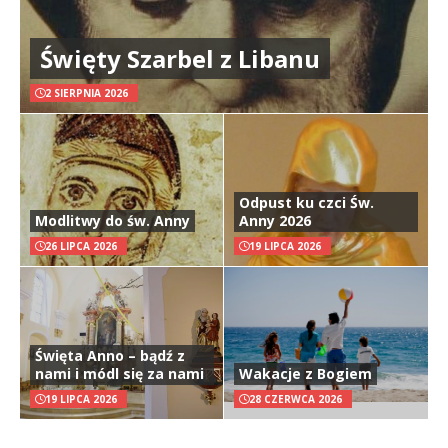
Święty Szarbel z Libanu
2 SIERPNIA 2026
Odpust ku czci Św.
Modlitwy do św. Anny
Anny 2026
26 LIPCA 2026
19 LIPCA 2026
Święta Anno – bądź z
nami i módl się za nami
Wakacje z Bogiem
19 LIPCA 2026
28 CZERWCA 2026