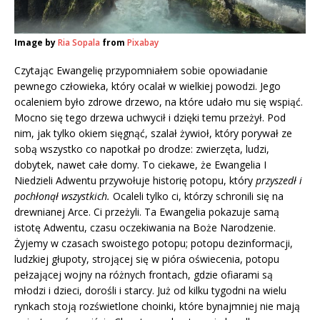
Image by
Ria Sopala
from
Pixabay
Czytając Ewangelię przypomniałem sobie opowiadanie
pewnego człowieka, który ocalał w wielkiej powodzi. Jego
ocaleniem było zdrowe drzewo, na które udało mu się wspiąć.
Mocno się tego drzewa uchwycił i dzięki temu przeżył. Pod
nim, jak tylko okiem sięgnąć, szalał żywioł, który porywał ze
sobą wszystko co napotkał po drodze: zwierzęta, ludzi,
dobytek, nawet całe domy. To ciekawe, że Ewangelia I
Niedzieli Adwentu przywołuje historię potopu, który
przyszedł i
pochłonął wszystkich.
Ocaleli tylko ci, którzy schronili się na
drewnianej Arce. Ci przeżyli. Ta Ewangelia pokazuje samą
istotę Adwentu, czasu oczekiwania na Boże Narodzenie.
Żyjemy w czasach swoistego potopu; potopu dezinformacji,
ludzkiej głupoty, strojącej się w pióra oświecenia, potopu
pełzającej wojny na różnych frontach, gdzie ofiarami są
młodzi i dzieci, dorośli i starcy. Już od kilku tygodni na wielu
rynkach stoją rozświetlone choinki, które bynajmniej nie mają