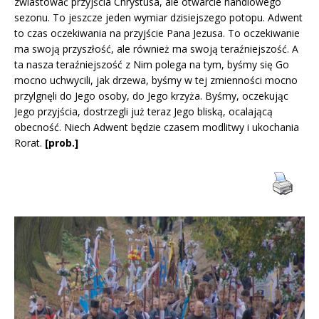
zwiastować przyjścia Chrystusa, ale otwarcie handlowego
sezonu. To jeszcze jeden wymiar dzisiejszego potopu. Adwent
to czas oczekiwania na przyjście Pana Jezusa. To oczekiwanie
ma swoją przyszłość, ale również ma swoją teraźniejszość. A
ta nasza teraźniejszość z Nim polega na tym, byśmy się Go
mocno uchwycili, jak drzewa, byśmy w tej zmienności mocno
przylgnęli do Jego osoby, do Jego krzyża. Byśmy, oczekując
Jego przyjścia, dostrzegli już teraz Jego bliską, ocalającą
obecność. Niech Adwent będzie czasem modlitwy i ukochania
Rorat.
[prob.]