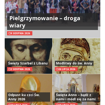
Pielgrzymowanie – droga
wiary
9 SIERPNIA 2026
Święty Szarbel z Libanu
Modlitwy do św. Anny
2 SIERPNIA 2026
26 LIPCA 2026
Odpust ku czci Św.
Święta Anno – bądź z
Anny 2026
nami i módl się za nami