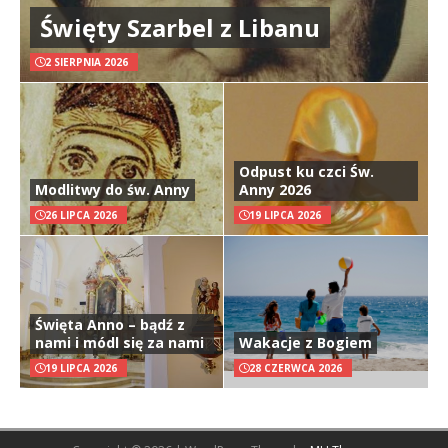
Święty Szarbel z Libanu
2 SIERPNIA 2026
Odpust ku czci Św.
Modlitwy do św. Anny
Anny 2026
26 LIPCA 2026
19 LIPCA 2026
Święta Anno – bądź z
nami i módl się za nami
Wakacje z Bogiem
19 LIPCA 2026
28 CZERWCA 2026