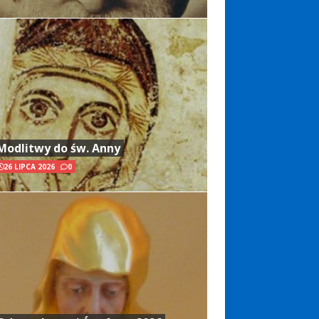
Modlitwy do św. Anny
26 LIPCA 2026
0