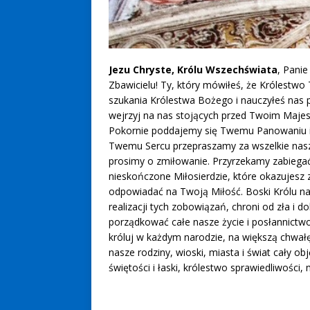
Jezu Chryste, Królu Wszechświata
, Panie
Zbawicielu! Ty, który mówiłeś, że Królestwo 
szukania Królestwa Bożego i nauczyłeś nas p
wejrzyj na nas stojących przed Twoim Majes
Pokornie poddajemy się Twemu Panowaniu i
Twemu Sercu przepraszamy za wszelkie nasz
prosimy o zmiłowanie. Przyrzekamy zabiega
nieskończone Miłosierdzie, które okazujesz 
odpowiadać na Twoją Miłość. Boski Królu na
realizacji tych zobowiązań, chroni od zła 
porządkować całe nasze życie i posłannictwo 
króluj w każdym narodzie, na większą chwałę 
nasze rodziny, wioski, miasta i świat cały o
świętości i łaski, królestwo sprawiedliwości, 