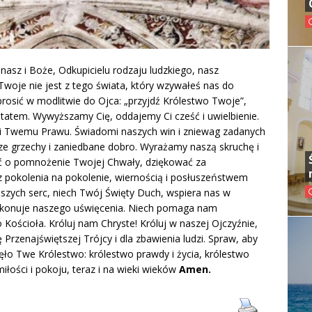
 nasz i Boże, Odkupicielu rodzaju ludzkiego, nasz
Twoje nie jest z tego świata, który wzywałeś nas do
rosić w modlitwie do Ojca: „przyjdź Królestwo Twoje”,
tatem. Wywyższamy Cię, oddajemy Ci cześć i uwielbienie.
 Twemu Prawu. Świadomi naszych win i zniewag zadanych
e grzechy i zaniedbane dobro. Wyrażamy naszą skruchę i
ć o pomnożenie Twojej Chwały, dziękować za
z pokolenia na pokolenie, wiernością i posłuszeństwem
szych serc, niech Twój Święty Duch, wspiera nas w
i dokonuje naszego uświęcenia. Niech pomaga nam
Kościoła. Króluj nam Chryste! Króluj w naszej Ojczyźnie,
Przenajświętszej Trójcy i dla zbawienia ludzi. Spraw, aby
bjęło Twe Królestwo: królestwo prawdy i życia, królestwo
miłości i pokoju, teraz i na wieki wieków
Amen.