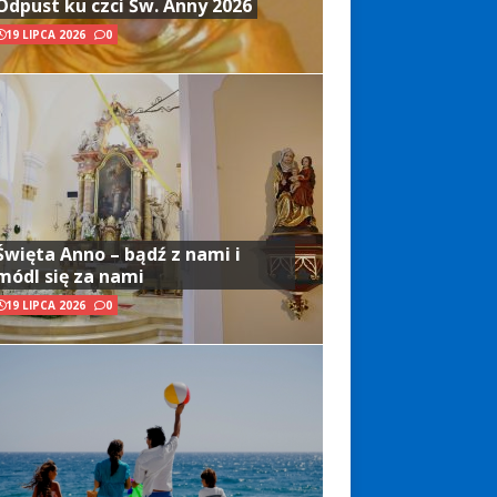
Odpust ku czci Św. Anny 2026
19 LIPCA 2026
0
Święta Anno – bądź z nami i
módl się za nami
19 LIPCA 2026
0