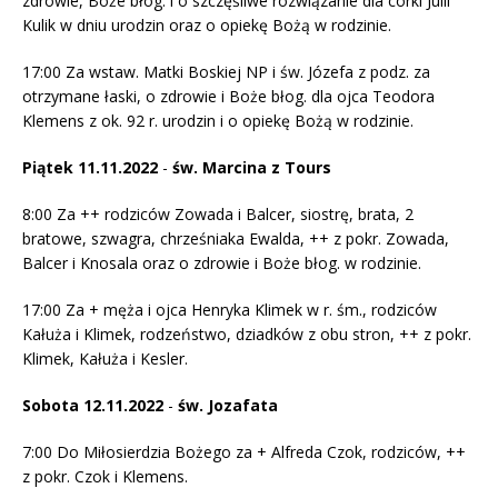
zdrowie, Boże błog. i o szczęśliwe rozwiązanie dla córki Julii
Kulik w dniu urodzin oraz o opiekę Bożą w rodzinie.
17:00 Za wstaw. Matki Boskiej NP i św. Józefa z podz. za
otrzymane łaski, o zdrowie i Boże błog. dla ojca Teodora
Klemens z ok. 92 r. urodzin i o opiekę Bożą w rodzinie.
Piątek 11.11.2022
​​-
św. Marcina z Tours
8:00 Za ++ rodziców Zowada i Balcer, siostrę, brata, 2
bratowe, szwagra, chrześniaka Ewalda, ++ z pokr. Zowada,
Balcer i Knosala oraz o zdrowie i Boże błog. w rodzinie.
17:00 Za + męża i ojca Henryka Klimek w r. śm., rodziców
Kałuża i Klimek, rodzeństwo, dziadków z obu stron, ++ z pokr.
Klimek, Kałuża i Kesler.
Sobota 12.11.2022
​​-
św. Jozafata
7:00 Do Miłosierdzia Bożego za + Alfreda Czok, rodziców, ++
z pokr. Czok i Klemens.