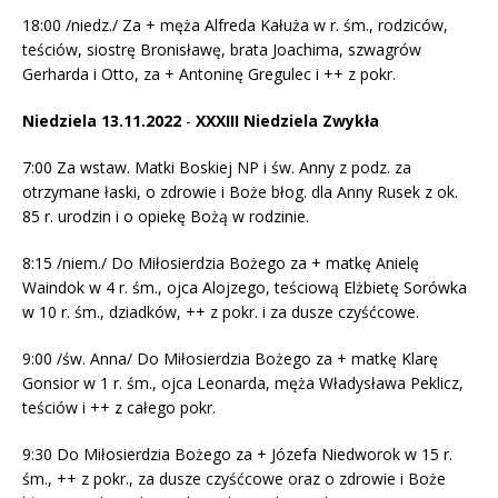
18:00 /niedz./ Za + męża Alfreda Kałuża w r. śm., rodziców,
teściów, siostrę Bronisławę, brata Joachima, szwagrów
Gerharda i Otto, za + Antoninę Gregulec i ++ z pokr.
Niedziela 13.11.2022
​​-
XXXIII Niedziela Zwykła
7:00 Za wstaw. Matki Boskiej NP i św. Anny z podz. za
otrzymane łaski, o zdrowie i Boże błog. dla Anny Rusek z ok.
85 r. urodzin i o opiekę Bożą w rodzinie.
8:15 /niem./ Do Miłosierdzia Bożego za + matkę Anielę
Waindok w 4 r. śm., ojca Alojzego, teściową Elżbietę Sorówka
w 10 r. śm., dziadków, ++ z pokr. i za dusze czyśćcowe.
9:00 /św. Anna/ Do Miłosierdzia Bożego za + matkę Klarę
Gonsior w 1 r. śm., ojca Leonarda, męża Władysława Peklicz,
teściów i ++ z całego pokr.
9:30 Do Miłosierdzia Bożego za + Józefa Niedworok w 15 r.
śm., ++ z pokr., za dusze czyśćcowe oraz o zdrowie i Boże