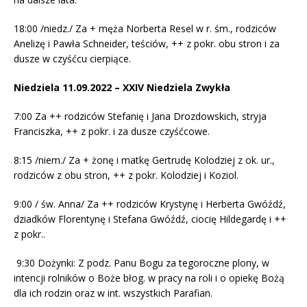
18:00 /niedz./ Za + męża Norberta Resel w r. śm., rodziców
Anelizę i Pawła Schneider, teściów, ++ z pokr. obu stron i za
dusze w czyśćcu cierpiące.
Niedziela 11.09.2022 – XXIV Niedziela Zwykła
7:00 Za ++ rodziców Stefanię i Jana Drozdowskich, stryja
Franciszka, ++ z pokr. i za dusze czyśćcowe.
8:15 /niem./ Za + żonę i matkę Gertrudę Kolodziej z ok. ur.,
rodziców z obu stron, ++ z pokr. Kolodziej i Koziol.
9:00 / św. Anna/ Za ++ rodziców Krystynę i Herberta Gwóźdź,
dziadków Florentynę i Stefana Gwóźdź, ciocię Hildegardę i ++
z pokr..
9:30 Dożynki: Z podz. Panu Bogu za tegoroczne plony, w
intencji rolników o Boże błog. w pracy na roli i o opiekę Bożą
dla ich rodzin oraz w int. wszystkich Parafian.