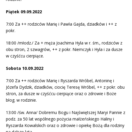
Piątek 09.09.2022
7:00 Za ++ rodziców Marię i Pawła Gajda, dziadków i ++ z
pokr.
18:00 /młodz./ Za + męża Joachima Hyla w r. śm., rodziców z
obu stron, 2 szwagrów, ++ z pokr. Niemczyk i Hyla i za dusze
w czyśćcu cierpiące.
Sobota 10.09.2022
7:00 Za ++ rodziców Marię i Ryszarda Wróbel, Antoninę i
Józefa Dydzik, dziadków, ciocię Teresę Wróbel, ++ z pokr. obu
stron, za dusze w czyśćcu cierpiące oraz o zdrowie i Boże
błog. w rodzinie.
13:00 /św. Anna/ Dobremu Bogu i Najświętszej Maryi Pannie z
podz. za 50 lat wspólnego pożycia małżeńskiego Haliny i
Ryszarda Kowalskich oraz o zdrowie i opiekę Bożą dla rodziny
na dalsze lata.