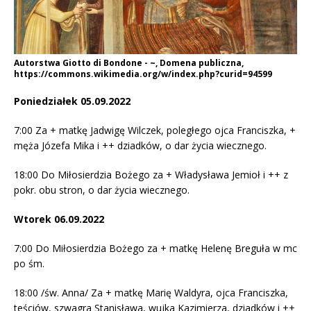
Autorstwa Giotto di Bondone - ~, Domena publiczna,
https://commons.wikimedia.org/w/index.php?curid=94599
Poniedziałek 05.09.2022
7:00 Za + matkę Jadwigę Wilczek, poległego ojca Franciszka, +
męża Józefa Mika i ++ dziadków, o dar życia wiecznego.
18:00 Do Miłosierdzia Bożego za + Władysława Jemioł i ++ z
pokr. obu stron, o dar życia wiecznego.
Wtorek 06.09.2022
7:00 Do Miłosierdzia Bożego za + matkę Helenę Breguła w mc
po śm.
18:00 /św. Anna/ Za + matkę Marię Waldyra, ojca Franciszka,
teściów, szwagra Stanisława, wujka Kazimierza, dziadków i ++