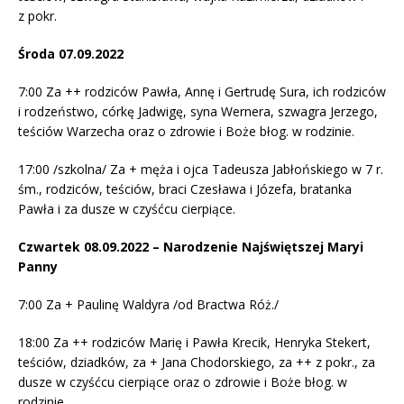
z pokr.
Środa 07.09.2022
7:00 Za ++ rodziców Pawła, Annę i Gertrudę Sura, ich rodziców
i rodzeństwo, córkę Jadwigę, syna Wernera, szwagra Jerzego,
teściów Warzecha oraz o zdrowie i Boże błog. w rodzinie.
17:00 /szkolna/ Za + męża i ojca Tadeusza Jabłońskiego w 7 r.
śm., rodziców, teściów, braci Czesława i Józefa, bratanka
Pawła i za dusze w czyśćcu cierpiące.
Czwartek 08.09.2022 – Narodzenie Najświętszej Maryi
Panny
7:00 Za + Paulinę Waldyra /od Bractwa Róż./
18:00 Za ++ rodziców Marię i Pawła Krecik, Henryka Stekert,
teściów, dziadków, za + Jana Chodorskiego, za ++ z pokr., za
dusze w czyśćcu cierpiące oraz o zdrowie i Boże błog. w
rodzinie.