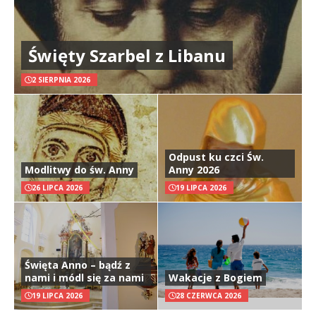
Święty Szarbel z Libanu
2 SIERPNIA 2026
Odpust ku czci Św.
Modlitwy do św. Anny
Anny 2026
26 LIPCA 2026
19 LIPCA 2026
Święta Anno – bądź z
nami i módl się za nami
Wakacje z Bogiem
19 LIPCA 2026
28 CZERWCA 2026