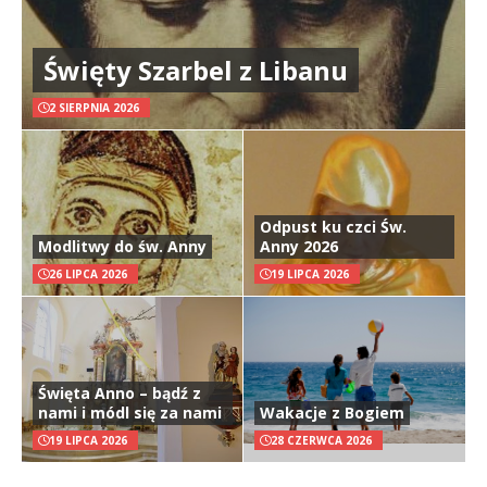
Święty Szarbel z Libanu
2 SIERPNIA 2026
Odpust ku czci Św.
Modlitwy do św. Anny
Anny 2026
26 LIPCA 2026
19 LIPCA 2026
Święta Anno – bądź z
nami i módl się za nami
Wakacje z Bogiem
19 LIPCA 2026
28 CZERWCA 2026