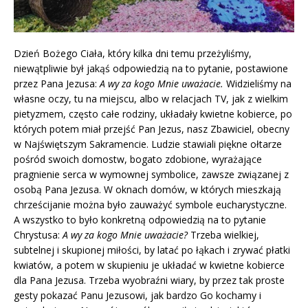
Dzień Bożego Ciała, który kilka dni temu przeżyliśmy,
niewątpliwie był jakąś odpowiedzią na to pytanie, postawione
przez Pana Jezusa:
A wy za kogo Mnie uważacie.
Widzieliśmy na
własne oczy, tu na miejscu, albo w relacjach TV, jak z wielkim
pietyzmem, często całe rodziny, układały kwietne kobierce, po
których potem miał przejść Pan Jezus, nasz Zbawiciel, obecny
w Najświętszym Sakramencie. Ludzie stawiali piękne ołtarze
pośród swoich domostw, bogato zdobione, wyrażające
pragnienie serca w wymownej symbolice, zawsze związanej z
osobą Pana Jezusa. W oknach domów, w których mieszkają
chrześcijanie można było zauważyć symbole eucharystyczne.
A wszystko to było konkretną odpowiedzią na to pytanie
Chrystusa:
A wy za kogo Mnie uważacie?
Trzeba wielkiej,
subtelnej i skupionej miłości, by latać po łąkach i zrywać płatki
kwiatów, a potem w skupieniu je układać w kwietne kobierce
dla Pana Jezusa. Trzeba wyobraźni wiary, by przez tak proste
gesty pokazać Panu Jezusowi, jak bardzo Go kochamy i