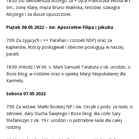
18:00 Do Miłosierdzia Bożego za + ojca Franciszka Witola w r.
śm., żonę Klarę, męża Bruno Waleska, teściów, szwagra
Alojzego i za dusze opuszczone.
Piątek 06.05.2022 – św. Apostołów Filipa i Jakuba
7:00 Za żyjących i ++ Parafian i czcicieli NSPJ oraz za
kapłanów, którzy posługiwali i obecnie posługują w naszej
parafii.
18:00 /młodz./ W int. s. Marii Samueli Taratuta z ok. urodzin, o
Boże błog. w rodzinie oraz o opiekę Maryi Niepokalanej dla
Karmelu.
Sobota 07.05.2022
7:00 Za wstaw. Matki Boskiej NP i św. Cecylii z podz. za łaski, o
zdrowie, dary Ducha Świętego i Boże błog. dla córki Sary
Stefaniszyn z ok. 19 r. urodzin i o potrzebne łaski dla całej
rodziny.