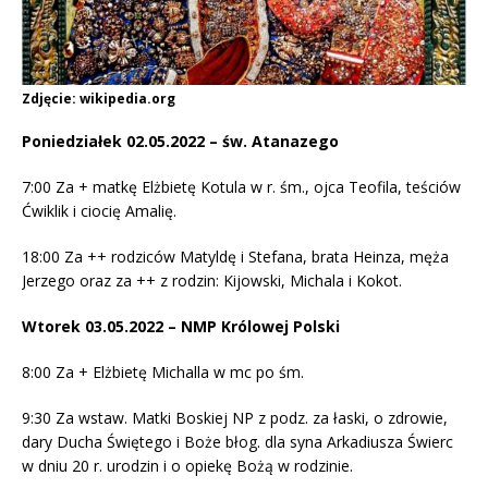
Zdjęcie: wikipedia.org
Poniedziałek 02.05.2022 – św. Atanazego
7:00 Za + matkę Elżbietę Kotula w r. śm., ojca Teofila, teściów
Ćwiklik i ciocię Amalię.
18:00 Za ++ rodziców Matyldę i Stefana, brata Heinza, męża
Jerzego oraz za ++ z rodzin: Kijowski, Michala i Kokot.
Wtorek 03.05.2022 – NMP Królowej Polski
8:00 Za + Elżbietę Michalla w mc po śm.
9:30 Za wstaw. Matki Boskiej NP z podz. za łaski, o zdrowie,
dary Ducha Świętego i Boże błog. dla syna Arkadiusza Świerc
w dniu 20 r. urodzin i o opiekę Bożą w rodzinie.