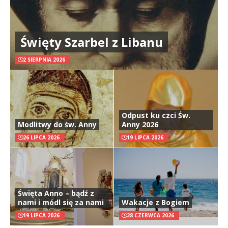
Święty Szarbel z Libanu
2 SIERPNIA 2026
Odpust ku czci Św.
Modlitwy do św. Anny
Anny 2026
26 LIPCA 2026
19 LIPCA 2026
Święta Anno – bądź z
nami i módl się za nami
Wakacje z Bogiem
19 LIPCA 2026
28 CZERWCA 2026