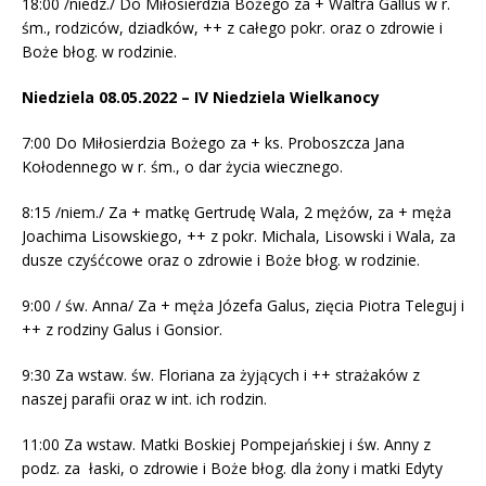
18:00 /niedz./ Do Miłosierdzia Bożego za + Waltra Gallus w r.
śm., rodziców, dziadków, ++ z całego pokr. oraz o zdrowie i
Boże błog. w rodzinie.
Niedziela 08.05.2022 – IV Niedziela Wielkanocy
7:00 Do Miłosierdzia Bożego za + ks. Proboszcza Jana
Kołodennego w r. śm., o dar życia wiecznego.
8:15 /niem./ Za + matkę Gertrudę Wala, 2 mężów, za + męża
Joachima Lisowskiego, ++ z pokr. Michala, Lisowski i Wala, za
dusze czyśćcowe oraz o zdrowie i Boże błog. w rodzinie.
9:00 / św. Anna/ Za + męża Józefa Galus, zięcia Piotra Teleguj i
++ z rodziny Galus i Gonsior.
9:30 Za wstaw. św. Floriana za żyjących i ++ strażaków z
naszej parafii oraz w int. ich rodzin.
11:00 Za wstaw. Matki Boskiej Pompejańskiej i św. Anny z
podz. za łaski, o zdrowie i Boże błog. dla żony i matki Edyty