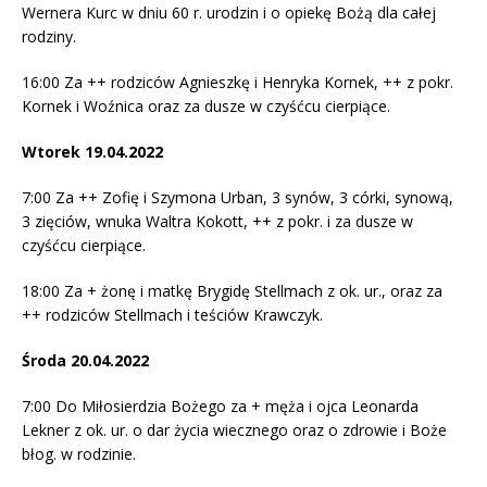
Wernera Kurc w dniu 60 r. urodzin i o opiekę Bożą dla całej
rodziny.
16:00 Za ++ rodziców Agnieszkę i Henryka Kornek, ++ z pokr.
Kornek i Woźnica oraz za dusze w czyśćcu cierpiące.
Wtorek 19.04.2022
7:00 Za ++ Zofię i Szymona Urban, 3 synów, 3 córki, synową,
3 zięciów, wnuka Waltra Kokott, ++ z pokr. i za dusze w
czyśćcu cierpiące.
18:00 Za + żonę i matkę Brygidę Stellmach z ok. ur., oraz za
++ rodziców Stellmach i teściów Krawczyk.
Środa 20.04.2022
7:00 Do Miłosierdzia Bożego za + męża i ojca Leonarda
Lekner z ok. ur. o dar życia wiecznego oraz o zdrowie i Boże
błog. w rodzinie.