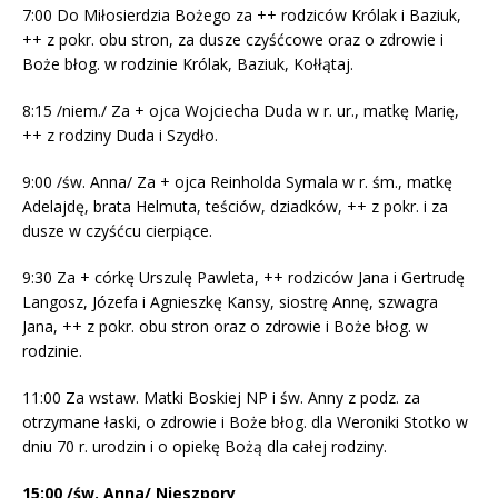
7:00 Do Miłosierdzia Bożego za ++ rodziców Królak i Baziuk,
++ z pokr. obu stron, za dusze czyśćcowe oraz o zdrowie i
Boże błog. w rodzinie Królak, Baziuk, Kołłątaj.
8:15 /niem./ Za + ojca Wojciecha Duda w r. ur., matkę Marię,
++ z rodziny Duda i Szydło.
9:00 /św. Anna/ Za + ojca Reinholda Symala w r. śm., matkę
Adelajdę, brata Helmuta, teściów, dziadków, ++ z pokr. i za
dusze w czyśćcu cierpiące.
9:30 Za + córkę Urszulę Pawleta, ++ rodziców Jana i Gertrudę
Langosz, Józefa i Agnieszkę Kansy, siostrę Annę, szwagra
Jana, ++ z pokr. obu stron oraz o zdrowie i Boże błog. w
rodzinie.
11:00 Za wstaw. Matki Boskiej NP i św. Anny z podz. za
otrzymane łaski, o zdrowie i Boże błog. dla Weroniki Stotko w
dniu 70 r. urodzin i o opiekę Bożą dla całej rodziny.
15:00 /św. Anna/ Nieszpory