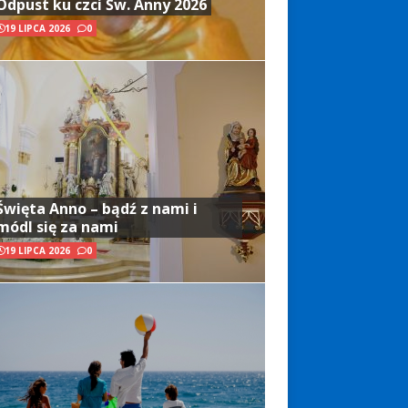
Odpust ku czci Św. Anny 2026
19 LIPCA 2026
0
Święta Anno – bądź z nami i
módl się za nami
19 LIPCA 2026
0