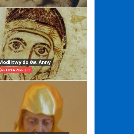
Modlitwy do św. Anny
26 LIPCA 2026
0