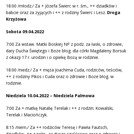
18:00 /młodz./ Za + Józefa Świerc w r. śm., ++ dziadków i
babcie oraz za żyjących i ++ z rodziny Świerc i Lesz.
Droga
Krzyżowa
Sobota 09.04.2022
7:00 Za wstaw. Matki Boskiej NP z podz. za łaski, o zdrowie,
dary Ducha Świętego i Boże błog. dla córki Magdaleny Borsuk
z okazji 17 r. urodzin i o opiekę Bożą w rodzinie.
18:00 /niedz./ Za + męża Joachima Cuda, rodziców, teściów,
++ z rodziny Pikos i Cuda oraz o zdrowie i Boże błog. w
rodzinie.
Niedziela 10.04.2022 – Niedziela Palmowa
7:00 Za + matkę Natalię Terelak i ++ z rodzin: Kowalski,
Terelak i Maciończyk.
8:15 /niem./ Za ++ rodziców Teresę i Pawła Fautsch,
dziadków, ++ z pokr., za dusze czyśćcowe oraz o zdrowie i