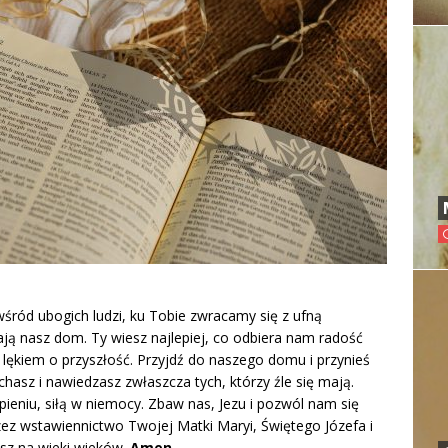
wśród ubogich ludzi, ku Tobie zwracamy się z ufną
ają nasz dom. Ty wiesz najlepiej, co odbiera nam radość
a lękiem o przyszłość. Przyjdź do naszego domu i przynieś
chasz i nawiedzasz zwłaszcza tych, którzy źle się mają.
ieniu, siłą w niemocy. Zbaw nas, Jezu i pozwól nam się
zez wstawiennictwo Twojej Matki Maryi, Świętego Józefa i
esz na wieki wieków.
Amen.