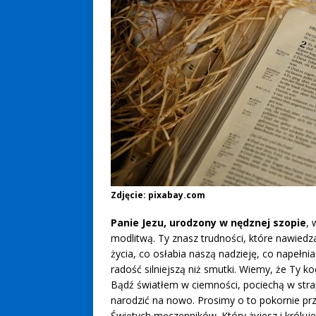
Zdjęcie: pixabay.com
Panie Jezu, urodzony w nędznej szopie
, 
modlitwą. Ty znasz trudności, które nawiedz
życia, co osłabia naszą nadzieję, co napełni
radość silniejszą niż smutki. Wiemy, że Ty ko
Bądź światłem w ciemności, pociechą w strap
narodzić na nowo. Prosimy o to pokornie pr
Świętych męczenników. Który żyjesz i króluj