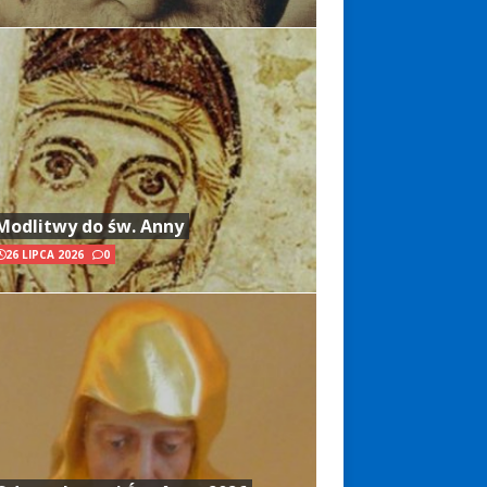
Modlitwy do św. Anny
26 LIPCA 2026
0