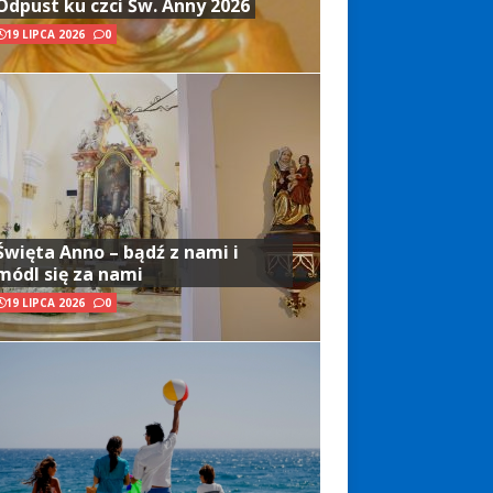
Odpust ku czci Św. Anny 2026
19 LIPCA 2026
0
Święta Anno – bądź z nami i
módl się za nami
19 LIPCA 2026
0