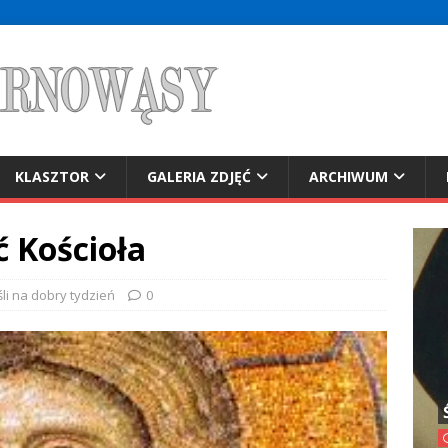
KLASZTOR
GALERIA ZDJĘĆ
ARCHIWUM
ć Kościoła
li na dobry tydzień
0