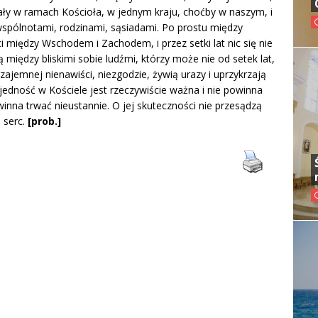
iały w ramach Kościoła, w jednym kraju, choćby w naszym, i
wspólnotami, rodzinami, sąsiadami. Po prostu między
 między Wschodem i Zachodem, i przez setki lat nic się nie
ą między bliskimi sobie ludźmi, którzy może nie od setek lat,
 wzajemnej nienawiści, niezgodzie, żywią urazy i uprzykrzają
 jedność w Kościele jest rzeczywiście ważna i nie powinna
inna trwać nieustannie. O jej skuteczności nie przesądzą
h serc.
[prob.]