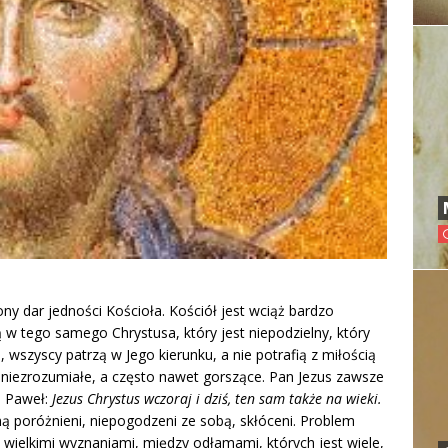
ony dar jedności Kościoła. Kościół jest wciąż bardzo
ą w tego samego Chrystusa, który jest niepodzielny, który
szyscy patrzą w Jego kierunku, a nie potrafią z miłością
, niezrozumiałe, a często nawet gorszące. Pan Jezus zawsze
. Paweł:
Jezus Chrystus wczoraj i dziś, ten sam także na wieki.
ą poróżnieni, niepogodzeni ze sobą, skłóceni. Problem
y wielkimi wyznaniami, między odłamami, których jest wiele,