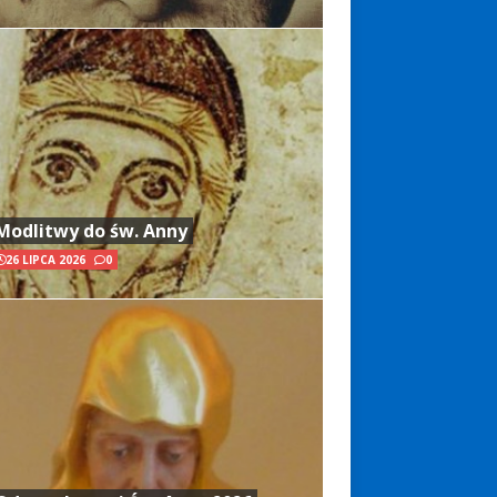
Modlitwy do św. Anny
26 LIPCA 2026
0