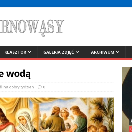
KLASZTOR
GALERIA ZDJĘĆ
ARCHIWUM
ie wodą
li na dobry tydzień
0