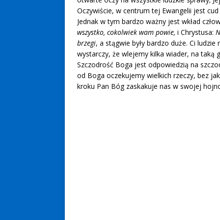
Oczywiście, w centrum tej Ewangelii jest c
Jednak w tym bardzo ważny jest wkład człowie
wszystko, cokolwiek wam powie,
i Chrystusa:
N
brzegi
, a stągwie były bardzo duże. Ci ludzie 
wystarczy, że wlejemy kilka wiader, na taką
Szczodrość Boga jest odpowiedzią na szczod
od Boga oczekujemy wielkich rzeczy, bez ja
kroku Pan Bóg zaskakuje nas w swojej hojno