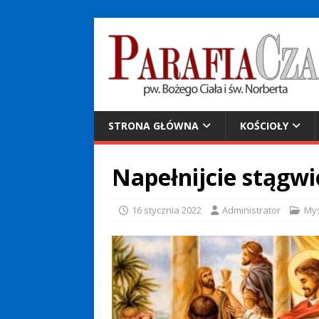
STRONA GŁÓWNA
KOŚCIOŁY
Napełnijcie stągw
16 stycznia 2022
Administrator
Myś