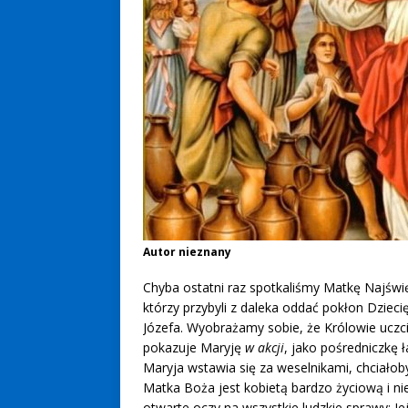
Autor nieznany
Chyba ostatni raz spotkaliśmy Matkę Najświ
którzy przybyli z daleka oddać pokłon Dziecię
Józefa. Wyobrażamy sobie, że Królowie uczcil
pokazuje Maryję
w akcji
, jako pośredniczkę 
Maryja wstawia się za weselnikami, chciałob
Matka Boża jest kobietą bardzo życiową i n
otwarte oczy na wszystkie ludzkie sprawy; Je