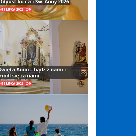
Odpust ku czci Św. Anny 2026
19 LIPCA 2026
0
Święta Anno – bądź z nami i
módl się za nami
19 LIPCA 2026
0