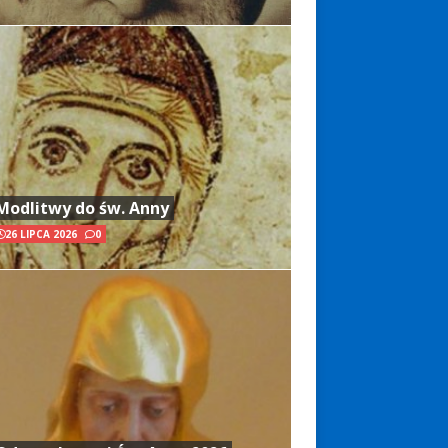
Modlitwy do św. Anny
26 LIPCA 2026
0