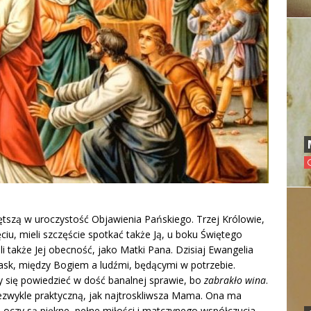
ętszą w uroczystość Objawienia Pańskiego. Trzej Królowie,
ciu, mieli szczęście spotkać także Ją, u boku Świętego
i także Jej obecność, jako Matki Pana. Dzisiaj Ewangelia
łask, między Bogiem a ludźmi, będącymi w potrzebie.
y się powiedzieć w dość banalnej sprawie, bo
zabrakło wina
.
iezwykle praktyczną, jak najtroskliwsza Mama. Ona ma
j oczy są piękne, pełne miłości i matczynego współczucia.