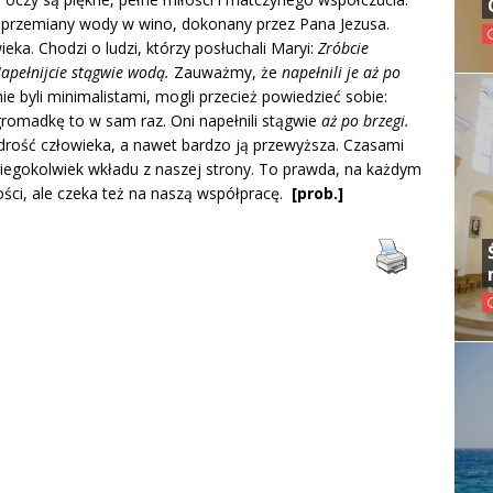
ud przemiany wody w wino, dokonany przez Pana Jezusa.
ka. Chodzi o ludzi, którzy posłuchali Maryi:
Zróbcie
apełnijcie stągwie wodą.
Zauważmy, że
napełnili je aż po
nie byli minimalistami, mogli przecież powiedzieć sobie:
 gromadkę to w sam raz. Oni napełnili stągwie
aż po brzegi.
rość człowieka, a nawet bardzo ją przewyższa. Czasami
kiegokolwiek wkładu z naszej strony. To prawda, na każdym
ści, ale czeka też na naszą współpracę.
[prob.]