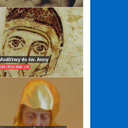
Modlitwy do św. Anny
26 LIPCA 2026
0