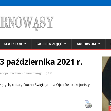
KLASZTOR
GALERIA ZDJĘĆ
ARCHIWUM
3 października 2021 r.
tencja Bractwa Różańcowego
0
więtych, o dary Ducha Świętego dla Ojca Rekolekcjonisty i