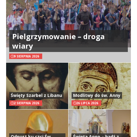
Pielgrzymowanie – droga
wiary
9 SIERPNIA 2026
Święty Szarbel z Libanu
Modlitwy do św. Anny
2 SIERPNIA 2026
26 LIPCA 2026
Odpust ku czci Św.
Święta Anno – bądź z