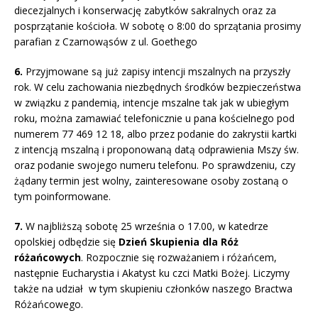
diecezjalnych i konserwację zabytków sakralnych oraz za
posprzątanie kościoła. W sobotę o 8:00 do sprzątania prosimy
parafian z Czarnowąsów z ul. Goethego
6.
Przyjmowane są już zapisy intencji mszalnych na przyszły
rok. W celu zachowania niezbędnych środków bezpieczeństwa
w związku z pandemią, intencje mszalne tak jak w ubiegłym
roku, można zamawiać telefonicznie u pana kościelnego pod
numerem 77 469 12 18, albo przez podanie do zakrystii kartki
z intencją mszalną i proponowaną datą odprawienia Mszy św.
oraz podanie swojego numeru telefonu. Po sprawdzeniu, czy
żądany termin jest wolny, zainteresowane osoby zostaną o
tym poinformowane.
7.
W najbliższą sobotę 25 września o 17.00, w katedrze
opolskiej odbędzie się
Dzień Skupienia dla Róż
różańcowych
. Rozpocznie się rozważaniem i różańcem,
następnie Eucharystia i Akatyst ku czci Matki Bożej. Liczymy
także na udział w tym skupieniu członków naszego Bractwa
Różańcowego.