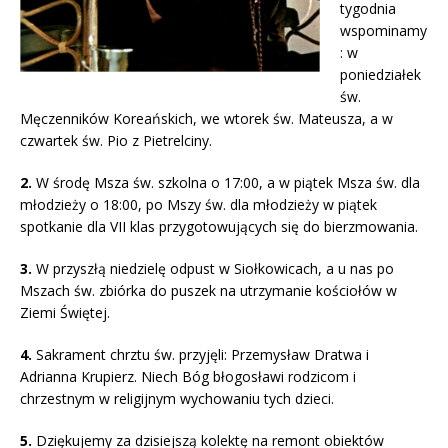
tygodnia
wspominamy
: w
poniedziałek
św.
Męczenników Koreańskich, we wtorek św. Mateusza, a w
czwartek św. Pio z Pietrelciny.
2.
W środę Msza św. szkolna o 17:00, a w piątek Msza św. dla
młodzieży o 18:00, po Mszy św. dla młodzieży w piątek
spotkanie dla VII klas przygotowujących się do bierzmowania.
3.
W przyszłą niedzielę odpust w Siołkowicach, a u nas po
Mszach św. zbiórka do puszek na utrzymanie kościołów w
Ziemi Świętej.
4.
Sakrament chrztu św. przyjęli: Przemysław Dratwa i
Adrianna Krupierz. Niech Bóg błogosławi rodzicom i
chrzestnym w religijnym wychowaniu tych dzieci.
5.
Dziękujemy za dzisiejszą kolektę na remont obiektów