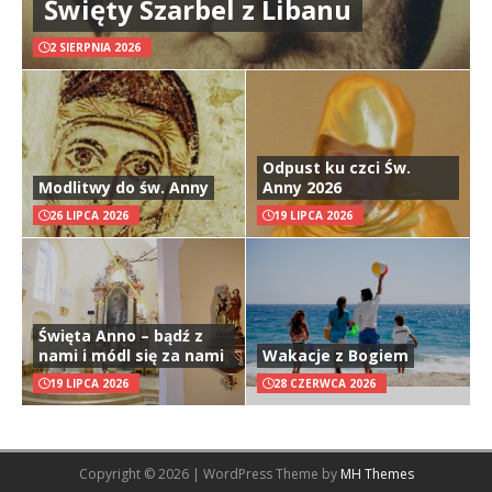
Święty Szarbel z Libanu
2 SIERPNIA 2026
Odpust ku czci Św.
Modlitwy do św. Anny
Anny 2026
26 LIPCA 2026
19 LIPCA 2026
Święta Anno – bądź z
nami i módl się za nami
Wakacje z Bogiem
19 LIPCA 2026
28 CZERWCA 2026
Copyright © 2026 | WordPress Theme by
MH Themes